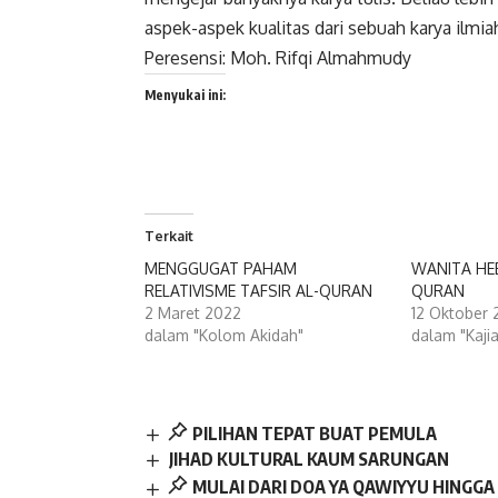
aspek-aspek kualitas dari sebuah karya ilm
Peresensi: Moh. Rifqi Almahmudy
Menyukai ini:
Terkait
MENGGUGAT PAHAM
WANITA HE
RELATIVISME TAFSIR AL-QURAN
QURAN
2 Maret 2022
12 Oktober
dalam "Kolom Akidah"
dalam "Kaji
PILIHAN TEPAT BUAT PEMULA
JIHAD KULTURAL KAUM SARUNGAN
MULAI DARI DOA YA QAWIYYU HINGGA