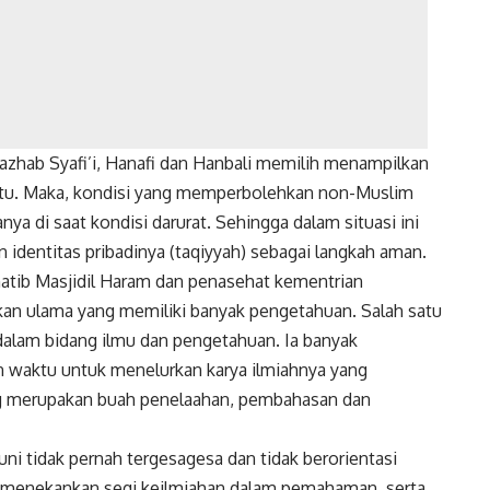
azhab Syafi’i, Hanafi dan Hanbali memilih menampilkan
ntu. Maka, kondisi yang memperbolehkan non-Muslim
a di saat kondisi darurat. Sehingga dalam situasi ini
dentitas pribadinya (taqiyyah) sebagai langkah aman.
atib Masjidil Haram dan penasehat kementrian
kan ulama yang memiliki banyak pengetahuan. Salah satu
k dalam bidang ilmu dan pengetahuan. Ia banyak
waktu untuk menelurkan karya ilmiahnya yang
g merupakan buah penelaahan, pembahasan dan
 tidak pernah tergesagesa dan tidak berorientasi
ih menekankan segi keilmiahan dalam pemahaman, serta