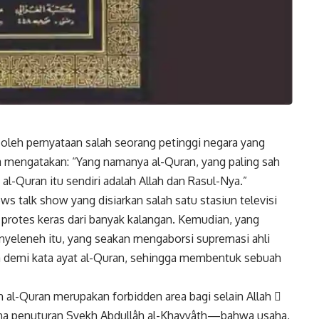
 oleh pernyataan salah seorang petinggi negara yang
 ia mengatakan: “Yang namanya
al-Quran
, yang paling sah
al-Quran itu sendiri adalah Allah dan Rasul-Nya.”
ws talk show yang disiarkan salah satu stasiun televisi
 protes keras dari banyak kalangan. Kemudian, yang
n nyeleneh itu, yang seakan mengaborsi supremasi ahli
ta demi kata ayat al-Quran, sehingga membentuk sebuah
n al-Quran merupakan forbidden area bagi selain Allah 
na penuturan Syekh Abdullâh al-Khayyâth—bahwa usaha,