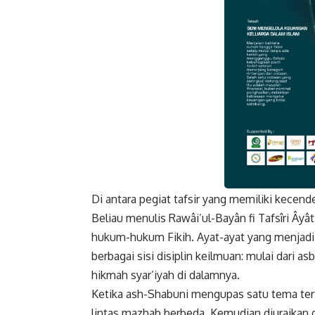
Di antara pegiat tafsir yang memiliki kecend
Faceboo
Beliau menulis Rawâi’ul-Bayân fi Tafsîri Ây
hukum-hukum Fikih. Ayat-ayat yang menjadi 
berbagai sisi disiplin keilmuan: mulai dari 
hikmah syar’iyah di dalamnya.
Ketika ash-Shabuni mengupas satu tema ter
lintas mazhab berbeda. Kemudian diuraika