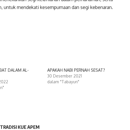
iah, untuk mendekati kesempurnaan dan segi kebenaran.
BAT DALAM AL-
APAKAH NABI PERNAH SESAT?
30 Desember 2021
 2022
dalam "Tabayun"
an"
 TRADISI KUE APEM