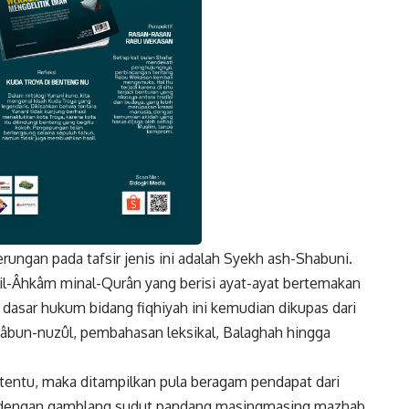
erungan pada tafsir jenis ini adalah Syekh ash-Shabuni.
k
Twitter
Gmail
âtil-Âhkâm minal-Qurân yang berisi ayat-ayat bertemakan
dasar hukum bidang fiqhiyah ini kemudian dikupas dari
asbâbun-nuzûl, pembahasan leksikal, Balaghah hingga
tentu, maka ditampilkan pula beragam pendapat dari
n dengan gamblang sudut pandang masingmasing mazhab