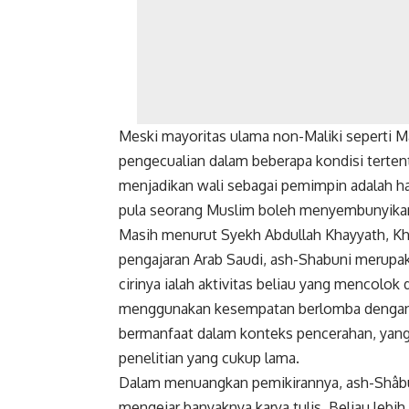
Meski mayoritas ulama non-Maliki seperti M
pengecualian dalam beberapa kondisi terte
menjadikan wali sebagai pemimpin adalah hany
pula seorang Muslim boleh menyembunyikan i
Masih menurut Syekh Abdullah Khayyath, Kh
pengajaran Arab Saudi, ash-Shabuni merupa
cirinya ialah aktivitas beliau yang mencolo
menggunakan kesempatan berlomba dengan 
bermanfaat dalam konteks pencerahan, yan
penelitian yang cukup lama.
Dalam menuangkan pemikirannya, ash-Shâbuni
mengejar banyaknya karya tulis. Beliau leb