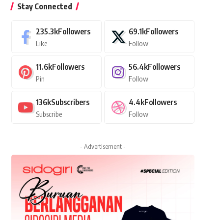
Stay Connected
235.3k
Followers
69.1k
Followers
Like
Follow
11.6k
Followers
56.4k
Followers
Pin
Follow
136k
Subscribers
4.4k
Followers
Subscribe
Follow
- Advertisement -