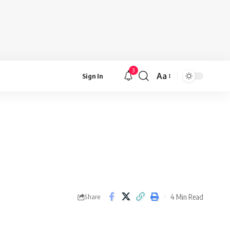
3
Aa
Sign In
Font
Resizer
4 Min Read
Share