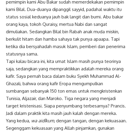
pemimpin kami Abu Bakar sudah memerdekakan pemimpin
kami Bilal. Dua-duanya dipanggil sayyid, padahal waktu itu
status sosial keduanya jauh bak langit dan bumi. Abu bakar
orang kaya, tokoh Quraisy, mertua Nabi dan sangat
dimuliakan. Sedangkan Bilal bin Rabah anak muda miskin,
berkulit hitam dan hamba sahaya tak punya apaapa. Tapi
ketika dia bersyahadah masuk Islam, pemberi dan penerima
statusnya sama.
Tapi kalau bicara ini, kita umat Islam masih punya teorinya
saja, sedangkan yang mempraktikkan adalah mereka orang
kafir. Saya pernah baca dalam buku Syekh Muhammad Al-
Ghazali, bahwa orang kafir Eropa mengumpulkan
sumbangan sebanyak 150 ton emas untuk mengkristenkan
Tunisia, Aljazair, dan Maroko. Tiga negara yang menjadi
target kristenisasi. Siapa penyumbang terbesarnya? Prancis.
Jadi dalam praktik kita masih jauh kalah dengan mereka.
Yang kedua,
wa aidîkum
, dengan tangan, dengan kekuasaan.
Segenggam kekuasaan yang Allah pinjamkan, gunakan