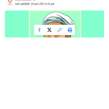
Last updated: 26 Juni 2021 4:45 pm
Zionis israel Adalah Musuh Alam Semesta
Sempat terjun langsung ke zona konflik di Palestina, bahkan
menjadi Ketua Umum Komite Pembebasan Al-Aqsha,