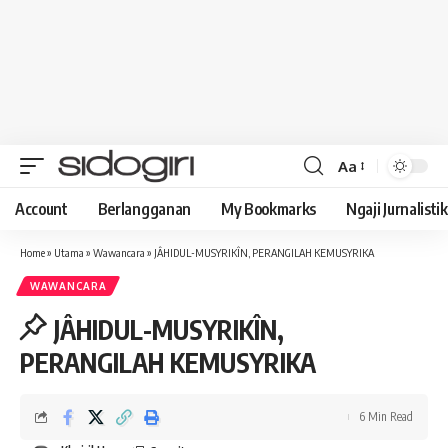
Aa
Font
Resizer
Account
Berlangganan
My Bookmarks
Ngaji Jurnalistik
Home
»
Utama
»
Wawancara
»
JÂHIDUL-MUSYRIKÎN, PERANGILAH KEMUSYRIKA
WAWANCARA
JÂHIDUL-MUSYRIKÎN,
PERANGILAH KEMUSYRIKA
6 Min Read