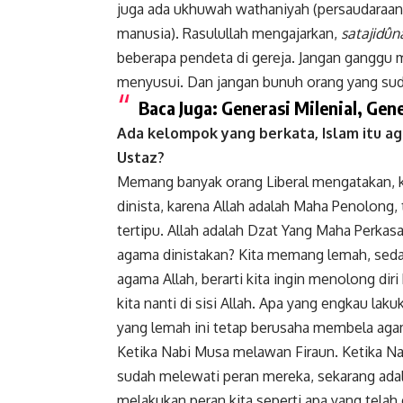
juga ada ukhuwah wathaniyah (persaudaraan
manusia). Rasulullah mengajarkan,
satajidûn
beberapa pendeta di gereja. Jangan ganggu m
menyusui. Dan jangan bunuh orang yang sudah
Baca Juga:
Generasi Milenial, Gen
Ada kelompok yang berkata, Islam itu ag
Ustaz?
Memang banyak
orang Liberal
mengatakan, k
dinista, karena Allah adalah Maha Penolong, 
tertipu. Allah adalah Dzat Yang Maha Perkasa
agama dinistakan? Kita memang lemah, seda
agama Allah, berarti kita ingin menolong dir
kita nanti di sisi Allah. Apa yang engkau la
yang lemah ini tetap berusaha membela aga
Ketika Nabi Musa melawan Firaun. Ketika 
sudah melewati peran mereka, sekarang adal
melakukan peran kita seperti apa yang telah