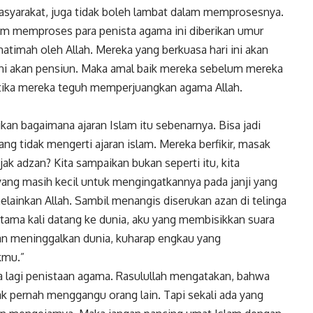
asyarakat, juga tidak boleh lambat dalam memprosesnya.
m memproses para penista agama ini diberikan umur
hatimah
oleh Allah. Mereka yang berkuasa hari ini akan
ini akan pensiun. Maka amal baik mereka sebelum mereka
ketika mereka teguh memperjuangkan agama Allah.
an bagaimana ajaran Islam itu sebenarnya. Bisa jadi
g tidak mengerti ajaran islam. Mereka berfikir, masak
ak adzan? Kita sampaikan bukan seperti itu, kita
yang masih kecil untuk mengingatkannya pada janji yang
lainkan Allah. Sambil menangis diserukan azan di telinga
rtama kali datang ke dunia, aku yang membisikkan suara
kan meninggalkan dunia, kuharap engkau yang
kmu.”
a lagi penistaan agama. Rasulullah mengatakan, bahwa
idak pernah menggangu orang lain. Tapi sekali ada yang