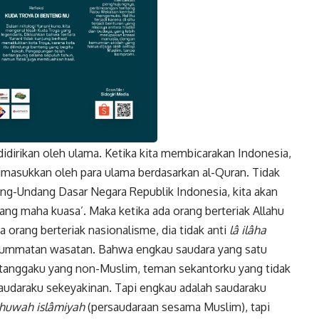
idirikan oleh ulama. Ketika kita membicarakan Indonesia,
k
Twitter
Gmail
g dimasukkan oleh para ulama berdasarkan al-Quran. Tidak
g-Undang Dasar Negara Republik Indonesia, kita akan
ng maha kuasa’. Maka ketika ada orang berteriak Allahu
da orang berteriak nasionalisme, dia tidak anti
lâ ilâha
um ummatan wasatan. Bahwa engkau saudara yang satu
etanggaku yang non-Muslim, teman sekantorku yang tidak
udaraku sekeyakinan. Tapi engkau adalah saudaraku
huwah islâmiyah
(persaudaraan sesama Muslim), tapi