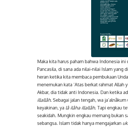
Maka kita harus paham bahwa Indonesia ini d
Faceboo
Pancasila, di sana ada nilai-nilai Islam yan
heran ketika kita membaca pembukaan Undan
menemukan kata ‘Atas berkat rahmat Allah ya
Akbar, dia tidak anti Indonesia. Dan ketika a
illallâh
. Sebagai jalan tengah, wa ja’alnâk
keyakinan, ya
lâ ilâha illallâh
. Tapi engkau t
seakidah. Mungkin engkau memang bukan sa
sebangsa. Islam tidak hanya mengajarkan
uk