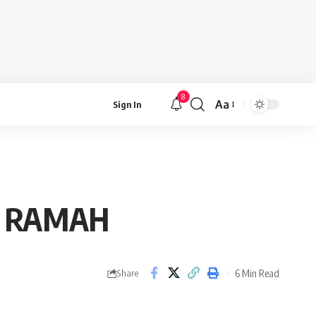
8
Aa
Sign In
Font
Resizer
U RAMAH
6 Min Read
Share