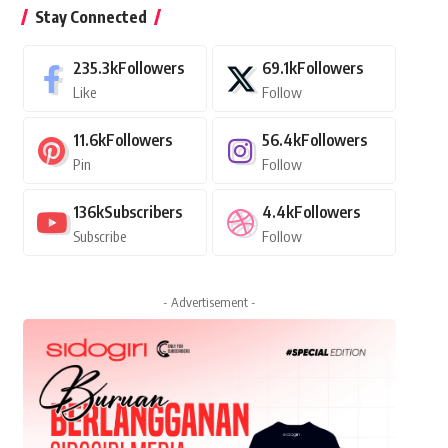
Stay Connected
235.3k
Followers
69.1k
Followers
Like
Follow
11.6k
Followers
56.4k
Followers
Pin
Follow
136k
Subscribers
4.4k
Followers
Subscribe
Follow
- Advertisement -