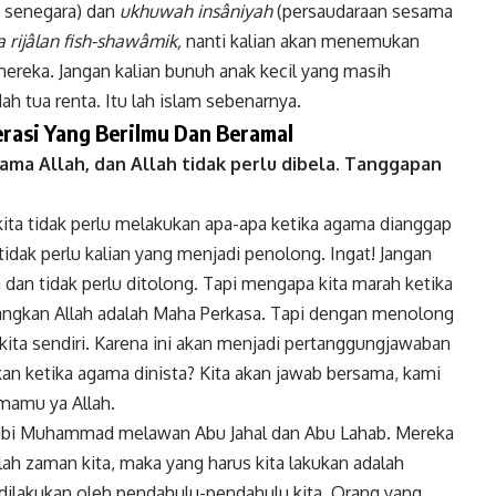
 senegara) dan
ukhuwah insâniyah
(persaudaraan sesama
a rijâlan fish-shawâmik,
nanti kalian akan menemukan
ereka. Jangan kalian bunuh anak kecil yang masih
 tua renta. Itu lah islam sebenarnya.
erasi Yang Berilmu Dan Beramal
ama Allah, dan Allah tidak perlu dibela. Tanggapan
ita tidak perlu melakukan apa-apa ketika agama dianggap
tidak perlu kalian yang menjadi penolong. Ingat! Jangan
 dan tidak perlu ditolong. Tapi mengapa kita marah ketika
ngkan Allah adalah Maha Perkasa. Tapi dengan menolong
i kita sendiri. Karena ini akan menjadi pertanggungjawaban
kukan ketika agama dinista? Kita akan jawab bersama, kami
mamu ya Allah.
Nabi Muhammad melawan Abu Jahal dan Abu Lahab. Mereka
ah zaman kita, maka yang harus kita lakukan adalah
 dilakukan oleh pendahulu-pendahulu kita. Orang yang