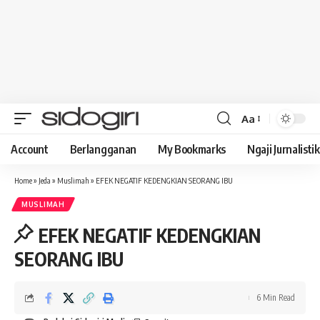
Aa
Font
Resizer
Account
Berlangganan
My Bookmarks
Ngaji Jurnalistik
Home
»
Jeda
»
Muslimah
»
EFEK NEGATIF KEDENGKIAN SEORANG IBU
MUSLIMAH
EFEK NEGATIF KEDENGKIAN
SEORANG IBU
6 Min Read