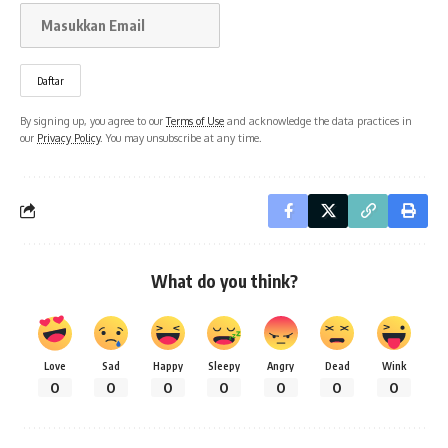
By signing up, you agree to our
Terms of Use
and acknowledge the data practices in
our
Privacy Policy
. You may unsubscribe at any time.
What do you think?
Love
Sad
Happy
Sleepy
Angry
Dead
Wink
0
0
0
0
0
0
0