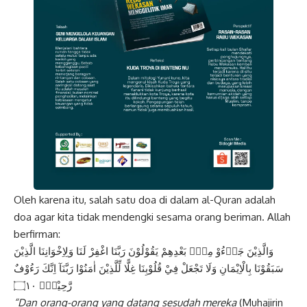
Oleh karena itu, salah satu doa di dalam al-Quran adalah
doa agar kita tidak mendengki sesama orang beriman. Allah
berfirman:
وَالَّذِيْنَ جَاۤءُوْ مِنْۢ بَعْدِهِمْ يَقُوْلُوْنَ رَبَّنَا اغْفِرْ لَنَا وَلِاِخْوَانِنَا الَّذِيْنَ
سَبَقُوْنَا بِالْاِيْمَانِ وَلَا تَجْعَلْ فِيْ قُلُوْبِنَا غِلًّا لِّلَّذِيْنَ اٰمَنُوْا رَبَّنَآ اِنَّكَ رَءُوْفٌ
رَّحِيْمٌࣖ ۝١٠
“Dan orang-orang yang datang sesudah mereka
(Muhajirin