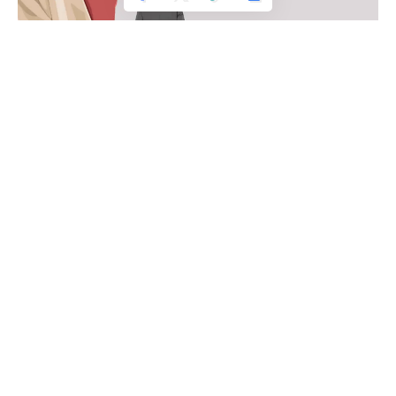
Perpisahan sering kali dimulai dari jarak emosional yang tak terucap.
Ketika memasuki jenjang pernikahan, kebersamaan dengan
pasangan adalah dambaan setiap manusia. Siang dan
malam ingin selalu dilewati bersama. Senang ataupun susah
tidak rela untuk berpisah. Bahkan tidak jarang sebuah
keluarga rela hidup susah, asal tetap bisa berkumpul
bersama keluarga. Istilah orang Jawa,
“mangan ora
mangan
seng penting kumpul.”
Namun takdir siapa yang bisa memilih. Tidak jarang