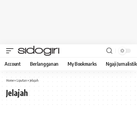
Account
Berlangganan
My Bookmarks
Ngaji Jurnalistik
Home
»
Liputan
»
Jelajah
Jelajah