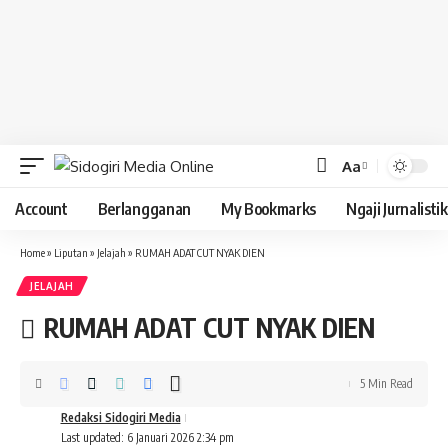
Aa
Font
Resizer
Account
Berlangganan
My Bookmarks
Ngaji Jurnalistik
Home
»
Liputan
»
Jelajah
»
RUMAH ADAT CUT NYAK DIEN
JELAJAH
RUMAH ADAT CUT NYAK DIEN
5 Min Read
Redaksi Sidogiri Media
Last updated: 6 Januari 2026 2:34 pm