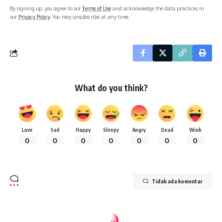
By signing up, you agree to our
Terms of Use
and acknowledge the data practices in
our
Privacy Policy
. You may unsubscribe at any time.
What do you think?
Love
Sad
Happy
Sleepy
Angry
Dead
Wink
0
0
0
0
0
0
0
Tidak ada komentar