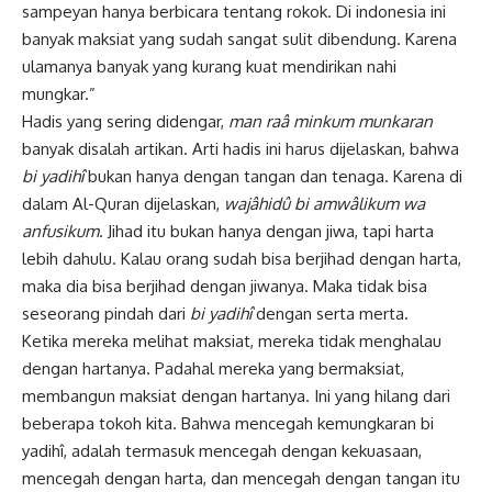
sampeyan hanya berbicara tentang rokok. Di indonesia ini
banyak maksiat yang sudah sangat sulit dibendung. Karena
ulamanya banyak yang kurang kuat mendirikan nahi
mungkar.”
Hadis yang sering didengar,
man raâ minkum munkaran
banyak disalah artikan. Arti hadis ini harus dijelaskan, bahwa
bi yadihî
bukan hanya dengan tangan dan tenaga. Karena di
dalam Al-Quran dijelaskan,
wajâhidû bi amwâlikum wa
anfusikum
. Jihad itu bukan hanya dengan jiwa, tapi harta
lebih dahulu. Kalau orang sudah bisa berjihad dengan harta,
maka dia bisa berjihad dengan jiwanya. Maka tidak bisa
seseorang pindah dari
bi yadihî
dengan serta merta.
Ketika mereka melihat maksiat, mereka tidak menghalau
dengan hartanya. Padahal mereka yang bermaksiat,
membangun maksiat dengan hartanya. Ini yang hilang dari
beberapa tokoh kita. Bahwa mencegah kemungkaran bi
yadihî, adalah termasuk mencegah dengan kekuasaan,
mencegah dengan harta, dan mencegah dengan tangan itu