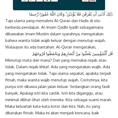
ذَٰلِكَ أَدْنَىٰ أَن يُعْرَفْنَ فَلَا يُؤْذَيْنَ ۗ وَكَانَ اللَّهُ غَفُورًا رَّحِيمًا
Tapi ulama yang memahmi Al-Quran dan Hadis di situ
berbeda pendapat. Al-Imam Qadhi Iyadh sebagaimana
dibawakan Imam Muslim dalam syarahnya, mengatakan
bahwa wanita tidak wajib keluar dengan menutup wajah.
Walaupun itu ada bantahan. Al-Quran mengatakan,
قُل لِّلْمُؤْمِنِينَ يَغُضُّوا مِنْ أَبْصَارِهِمْ وَيَحْفَظُوا فُرُوجَهُمْ
Menutup mata dari mana? Dari yang memakai niqab atau
tidak. Dalam niqab khilaf. Ada yang mengatakan wajib. Ada
yang mengatakan tidak. Tapi ulama sepakat, apabila terjadi
fitnah, maka wanita wajib menutup wajah. Contohnya, kita
punya istri dibawa jalan-jalan keluar. Sedangkan orang fasik
banyak. Apalagi istri kita cantik. Istri kita diganggu, atau
minimal dilihat-lihat oleh mereka. Kita sebagai suami marah.
Maka keluarlah kata-kata kotor dari kita. Nah, itu yang
dikatakan fitnah. Maka ini akan menjadi bencana, baik