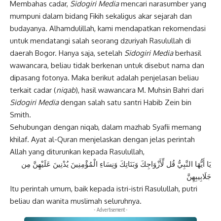
Membahas cadar,
Sidogiri Media
mencari narasumber yang
mumpuni dalam bidang Fikih sekaligus akar sejarah dan
budayanya. Alhamdulillah, kami mendapatkan rekomendasi
untuk mendatangi salah seorang dzuriyah Rasulullah di
daerah Bogor. Hanya saja, setelah
Sidogiri Media
berhasil
wawancara, beliau tidak berkenan untuk disebut nama dan
dipasang fotonya. Maka berikut adalah penjelasan beliau
terkait cadar (
niqab
), hasil wawancara M. Muhsin Bahri dari
Sidogiri Media
dengan salah satu santri Habib Zein bin
Smith.
Sehubungan dengan niqab, dalam mazhab Syafii memang
khilaf. Ayat al-Quran menjelaskan dengan jelas perintah
Allah yang diturunkan kepada Rasulullah,
يَا أَيُّهَا النَّبِيُّ قُل لِّأَزْوَاجِكَ وَبَنَاتِكَ وَنِسَاءِ الْمُؤْمِنِينَ يُدْنِينَ عَلَيْهِنَّ مِن
جَلَابِيبِهِنَّ
Itu perintah umum, baik kepada istri-istri Rasulullah, putri
beliau dan wanita muslimah seluruhnya.
- Advertisement -