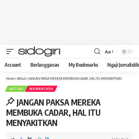
Aa
Font
Resizer
Account
Berlangganan
My Bookmarks
Ngaji Jurnalistik
Home
»
Aktual
»
JANGAN PAKSA MEREKA MEMBUKA CADAR, HAL ITU MENYAKITKAN
AKTUAL
WAWANCARA
JANGAN PAKSA MEREKA
MEMBUKA CADAR, HAL ITU
MENYAKITKAN