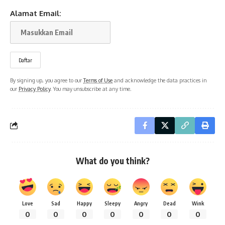
Alamat Email:
By signing up, you agree to our
Terms of Use
and acknowledge the data practices in
our
Privacy Policy
. You may unsubscribe at any time.
What do you think?
Love
Sad
Happy
Sleepy
Angry
Dead
Wink
0
0
0
0
0
0
0