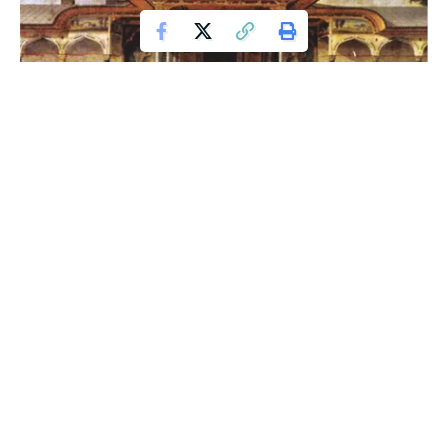
4 SHAFAR 656 HIJRIYAH JATUHNYA BAGHDAD KE TANGAN TARTAR
Baghdad merupakan pusat pemerintahan dan peradaban
pada masa Bani Abbasiyah. Ibu kota negara pada awalnya
adalah al-Hasyimiyah dekat kufah. Namun, pada masa
khalifah al-Mansyur ibu kota negara dipindahkan ke kota
yang baru didirikannya yaitu kota Baghdad yang terletak di