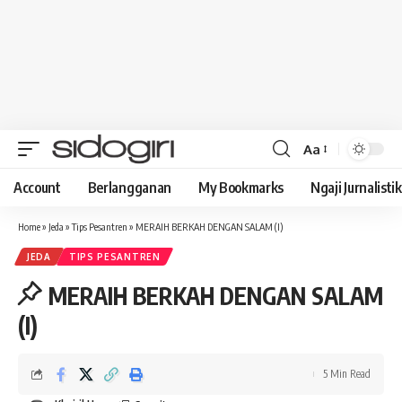
Aa
Font
Resizer
Account
Berlangganan
My Bookmarks
Ngaji Jurnalistik
Home
»
Jeda
»
Tips Pesantren
»
MERAIH BERKAH DENGAN SALAM (I)
JEDA
TIPS PESANTREN
MERAIH BERKAH DENGAN SALAM
(I)
5 Min Read