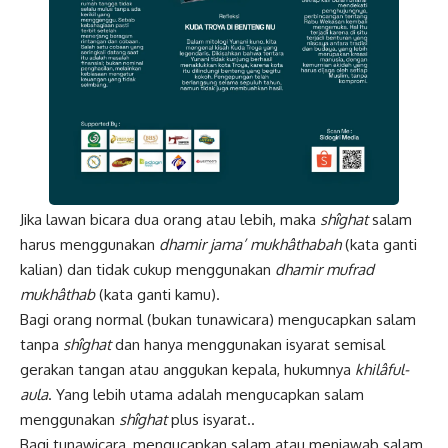
Jika lawan bicara dua orang atau lebih, maka
shîghat
salam
harus menggunakan
dhamir jama’ mukhâthabah
(kata ganti
kalian) dan tidak cukup menggunakan
dhamir mufrad
mukhâthab
(kata ganti kamu).
Bagi orang normal (bukan tunawicara) mengucapkan salam
tanpa
shîghat
dan hanya menggunakan isyarat semisal
gerakan tangan atau anggukan kepala, hukumnya
khilâful-
aula
. Yang lebih utama adalah mengucapkan salam
menggunakan
shîghat
plus isyarat..
Bagi tunawicara, mengucapkan salam atau menjawab salam,