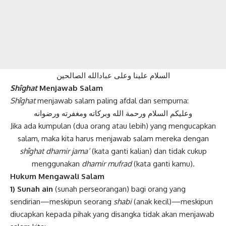
السلام علينا وعلى عبادالله الصالحين
Shîghat
Menjawab Salam
Shîghat
menjawab salam paling afdal dan sempurna:
وعليكم السلام ورحمة الله وبركاته ومغفرته ورضوانه
Jika ada kumpulan (dua orang atau lebih) yang mengucapkan
salam, maka kita harus menjawab salam mereka dengan
shîghat dhamir jama’
(kata ganti kalian) dan tidak cukup
menggunakan
dhamir mufrad
(kata ganti kamu).
Hukum Mengawali Salam
1) Sunah ain
(sunah perseorangan) bagi orang yang
sendirian—meskipun seorang
shabi
(anak kecil)—meskipun
diucapkan kepada pihak yang disangka tidak akan menjawab