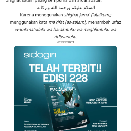
Shîghat salam paling sempurna dan afdal adalah:
السلام عليكم ورحمة الله وبركاته
Karena menggunakan
shîghat jama’ (‘alaikum);
menggunakan kata
ma’rifat [as-salam]
;, menambah lafaz
warahmatullahi wa barakatuhu wa maghfiratuhu wa
ridlwanuhu.
- Advertisement -