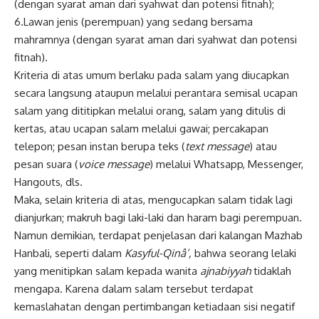
(dengan syarat aman dari syahwat dan potensi fitnah);
6.Lawan jenis (perempuan) yang sedang bersama
mahramnya (dengan syarat aman dari syahwat dan potensi
fitnah).
Kriteria di atas umum berlaku pada salam yang diucapkan
secara langsung ataupun melalui perantara semisal ucapan
salam yang dititipkan melalui orang, salam yang ditulis di
kertas, atau ucapan salam melalui gawai; percakapan
telepon; pesan instan berupa teks (
text message
) atau
pesan suara (
voice message
) melalui Whatsapp, Messenger,
Hangouts, dls.
Maka, selain kriteria di atas, mengucapkan salam tidak lagi
dianjurkan; makruh bagi laki-laki dan haram bagi perempuan.
Namun demikian, terdapat penjelasan dari kalangan Mazhab
Hanbali, seperti dalam
Kasyful-Qinâ’,
bahwa seorang lelaki
yang menitipkan salam kepada wanita
ajnabiyyah
tidaklah
mengapa. Karena dalam salam tersebut terdapat
kemaslahatan dengan pertimbangan ketiadaan sisi negatif