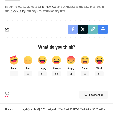
By signing up, you agree to our
Terms of Use
and acknowledge the data practices in
our
Privacy Policy
. You may unsubscribe at any time.
What do you think?
Love
Sad
Happy
Sleepy
Angry
Dead
Wink
1
0
0
0
0
0
0
1 Komentar
Home
»
Liputan
»
Jelajah
»
MASJID AGUNG JAMIK MALANG PERKAYA MASYARAKAT DENGAN BERBAGAI FASILITAS KEAGAMAAN