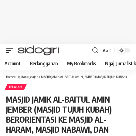
Aa
Font
Resizer
Account
Berlangganan
My Bookmarks
Ngaji Jurnalistik
Home
»
Liputan
»
Jelajah
»
MASJID JAMIK AL-BAITUL AMIN JEMBER (MASJID TUJUH KUBAH) BERORIENTASI KE MASJID AL-HARAM, MASJID NABAWI, DAN MASJID AL-AZHAR MESIR
JELAJAH
MASJID JAMIK AL-BAITUL AMIN
JEMBER (MASJID TUJUH KUBAH)
BERORIENTASI KE MASJID AL-
HARAM, MASJID NABAWI, DAN