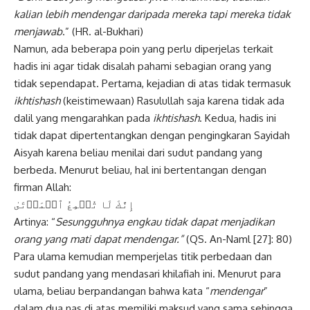
kalian lebih
mendengar daripada mereka tapi mereka
tidak
menjawab
.” (HR. al-Bukhari)
Namun, ada beberapa poin yang perlu diperjelas terkait
hadis ini agar tidak disalah pahami sebagian orang yang
tidak sependapat. Pertama, kejadian di atas tidak termasuk
ikhtishash
(keistimewaan) Rasulullah saja karena tidak ada
dalil yang mengarahkan pada
ikhtishash
. Kedua, hadis ini
tidak dapat dipertentangkan dengan pengingkaran Sayidah
Aisyah karena beliau menilai dari sudut pandang yang
berbeda. Menurut beliau, hal ini bertentangan dengan
firman Allah:
إِنَّكَ لَا تُسۡمِعُ ٱلۡمَوۡتَىٰ
Artinya: “
Sesungguhnya engkau tidak
dapat menjadikan
orang yang mati dapat
mendengar.”
(QS. An-Naml [27]: 80)
Para ulama kemudian memperjelas titik perbedaan dan
sudut pandang yang mendasari khilafiah ini. Menurut para
ulama, beliau berpandangan bahwa kata “
mendengar
”
dalam dua nas di atas memiliki maksud yang sama sehingga