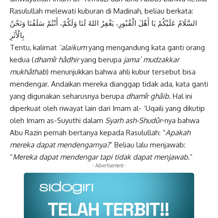
Rasulullah melewati kuburan di Madinah, beliau berkata:
السَّلَامُ عَلَيْكُمْ يَا أَهْلَ الْقُبُورِ، يَغْفِرُ اللهُ لَنَا وَلَكُمْ، أَنْتُمْ سَلَفُنَا وَنَحْنُ
بِالْأَثَرِ
Tentu, kalimat
‘alaikum
yang mengandung kata ganti orang
kedua (
dhamîr hâdhir
yang berupa
jama’
mudzakkar
mukhâthab
) menunjukkan bahwa ahli kubur tersebut bisa
mendengar. Andaikan mereka dianggap tidak ada, kata ganti
yang digunakan seharusnya berupa
dhamîr ghâib
. Hal ini
diperkuat oleh riwayat lain dari Imam al- ‘Uqaili yang dikutip
oleh Imam as-Suyuthi dalam
Syarh ash-Shudûr
-nya bahwa
Abu Razin pernah bertanya kepada Rasulullah: “
Apakah
mereka dapat mendengarnya?
” Beliau lalu menjawab:
“
Mereka dapat
mendengar tapi tidak dapat menjawab
.”
- Advertisement -