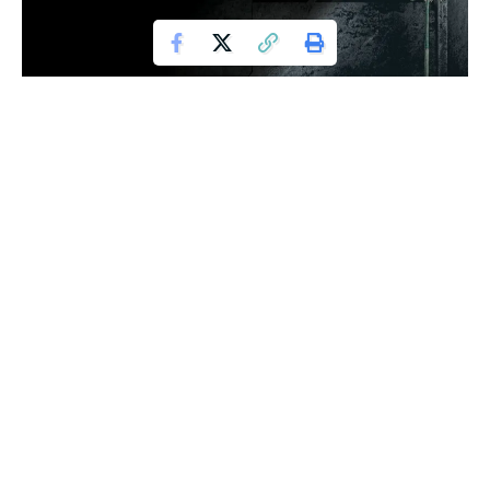
Kursi kosong yang diterangi cahaya lampu di tengah suasana sunyi,
menghadirkan kesan tenang dan penuh perenungan.
Di dalam kitab
Kawâsyifuz-Zuyûf
, Syekh Abdurrahman Hasan
Habannakah al-Maidani menjelaskan bahwa, didalam ajaran
agama Islam, setidaknya membutuhkan tiga sumber data
untuk menetapkan kebenaran suatu perkara. Pertama,
melalui potensi panca indra. Kedua, menggunakan daya
akal. Dan yang ketiga, melalui al-Quran dan Hadis. Cara yang