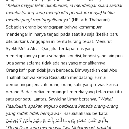
“
Ketika mayyit telah dikuburkan, ia
mendengar suara sandal
mereka (orang yang menghadiri pemakamannya) ketika
mereka pergi meninggalkannya
.” (HR. ath-Thabarani)
Sebagian orang beranggapan bahwa kemampuan
mendengar ini hanya terjadi pada saat itu saja (ketika baru
dikuburkan). Anggapan ini tentu kurang tepat. Menurut
Syekh Mulla Ali al-Qari, jika terdapat nas yang
menetapkannya pada sebagian kondisi, kondisi yang lain pun
juga sama selama tidak ada nas yang menafikannya.
Orang kafir pun tidak jauh berbeda. Diriwayatkan dari Abu
Thalhah bahwa ketika Rasulullah mendatangi sumur
pembuangan jenazah orang-orang kafir yang tewas ketika
perang Badar, beliau memanggil mereka yang telah mati itu
satu per satu. Lantas, Sayyidina Umar bertanya, “
Wahai
Rasulullah, apakah
engkau berbicara kepada orang-orang
yang
sudah tidak bernyawa?
” Rasulullah lalu berkata:
وَالَّذِي نَفْسُ مُحَمَّدٍ بِيَدِهِ مَا أَنتُمْ بِأَسْمَعَ مِنْهُمْ وَلٰكِنْ لَا يُجيبُونَ
“
Demi Dzat yang menguasai jiwa
Muhammad, tidaklah