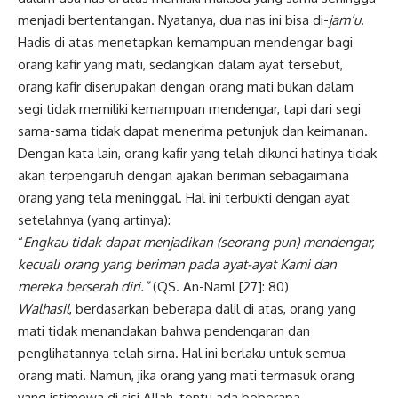
menjadi bertentangan. Nyatanya, dua nas ini bisa di-
jam’u
.
Hadis di atas menetapkan kemampuan mendengar bagi
orang kafir yang mati, sedangkan dalam ayat tersebut,
orang kafir diserupakan dengan orang mati bukan dalam
segi tidak memiliki kemampuan mendengar, tapi dari segi
sama-sama tidak dapat menerima petunjuk dan keimanan.
Dengan kata lain, orang kafir yang telah dikunci hatinya tidak
akan terpengaruh dengan ajakan beriman sebagaimana
orang yang tela meninggal. Hal ini terbukti dengan ayat
setelahnya (yang artinya):
“
Engkau tidak dapat menjadikan
(seorang pun) mendengar,
kecuali orang
yang beriman pada ayat-ayat Kami dan
mereka berserah diri.”
(QS. An-Naml [27]: 80)
Walhasil
, berdasarkan beberapa dalil di atas, orang yang
mati tidak menandakan bahwa pendengaran dan
penglihatannya telah sirna. Hal ini berlaku untuk semua
orang mati. Namun, jika orang yang mati termasuk orang
yang istimewa di sisi Allah, tentu ada beberapa