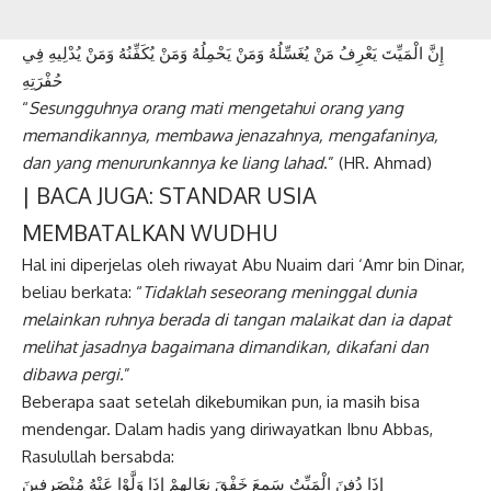
إِنَّ الْمَيِّتَ يَعْرِفُ مَنْ يُغَسِّلُهُ وَمَنْ يَحْمِلُهُ وَمَنْ يُكَفِّنُهُ وَمَنْ يُدْلِيهِ فِي
حُفْرَتِهِ
“
Sesungguhnya orang mati mengetahui
orang yang
memandikannya, membawa
jenazahnya, mengafaninya,
dan yang
menurunkannya ke liang lahad
.” (HR. Ahmad)
| BACA JUGA:
STANDAR USIA
MEMBATALKAN WUDHU
Hal ini diperjelas oleh riwayat Abu Nuaim dari ‘Amr bin Dinar,
beliau berkata: “
Tidaklah seseorang meninggal
dunia
melainkan ruhnya berada di tangan
malaikat dan ia dapat
melihat jasadnya
bagaimana dimandikan, dikafani dan
dibawa pergi.
”
Beberapa saat setelah dikebumikan pun, ia masih bisa
mendengar. Dalam hadis yang diriwayatkan Ibnu Abbas,
Rasulullah bersabda:
إِذَا دُفِنَ الْمَيِّتُ سَمِعَ خَفْقَ نِعَالِهِمْ إِذَا وَلَّوْا عَنْهُ مُنْصَرِفِينَ