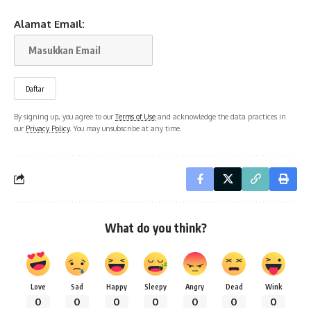
Alamat Email:
By signing up, you agree to our
Terms of Use
and acknowledge the data practices in
our
Privacy Policy
. You may unsubscribe at any time.
What do you think?
Love
Sad
Happy
Sleepy
Angry
Dead
Wink
0
0
0
0
0
0
0