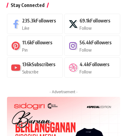
Stay Connected
235.3k
Followers
69.1k
Followers
Like
Follow
11.6k
Followers
56.4k
Followers
Pin
Follow
136k
Subscribers
4.4k
Followers
Subscribe
Follow
- Advertisement -