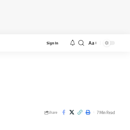
Aa
Sign In
Font
Resizer
7 Min Read
Share