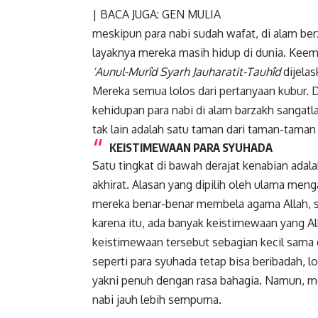
| BACA JUGA:
GEN MULIA
meskipun para nabi sudah wafat, di alam be
layaknya mereka masih hidup di dunia. Keem
‘Aunul-Murîd Syarh
Jauharatit-Tauhîd
dijelas
Mereka semua lolos dari pertanyaan kubur.
kehidupan para nabi di alam barzakh sangat
tak lain adalah satu taman dari taman-taman
KEISTIMEWAAN PARA SYUHADA
Satu tingkat di bawah derajat kenabian adal
akhirat. Alasan yang dipilih oleh ulama men
mereka benar-benar membela agama Allah, sa
karena itu, ada banyak keistimewaan yang A
keistimewaan tersebut sebagian kecil sama d
seperti para syuhada tetap bisa beribadah, 
yakni penuh dengan rasa bahagia. Namun, 
nabi jauh lebih sempurna.