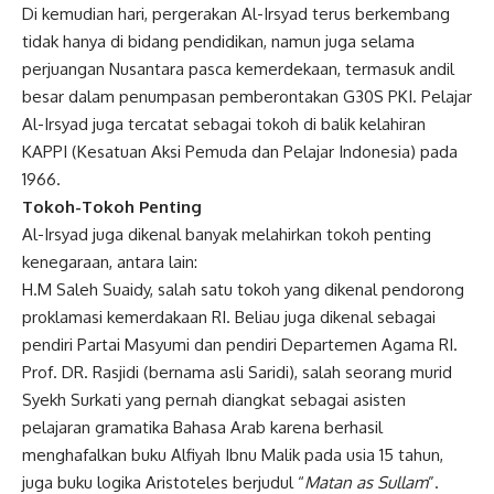
Di kemudian hari, pergerakan Al-Irsyad terus berkembang
tidak hanya di bidang pendidikan, namun juga selama
perjuangan Nusantara pasca kemerdekaan, termasuk andil
besar dalam penumpasan pemberontakan G30S PKI. Pelajar
Al-Irsyad juga tercatat sebagai tokoh di balik kelahiran
KAPPI (Kesatuan Aksi Pemuda dan Pelajar Indonesia) pada
1966.
Tokoh-Tokoh Penting
Al-Irsyad juga dikenal banyak melahirkan tokoh penting
kenegaraan, antara lain:
H.M Saleh Suaidy, salah satu tokoh yang dikenal pendorong
proklamasi kemerdakaan RI. Beliau juga dikenal sebagai
pendiri Partai Masyumi dan pendiri Departemen Agama RI.
Prof. DR. Rasjidi (bernama asli Saridi), salah seorang murid
Syekh Surkati yang pernah diangkat sebagai asisten
pelajaran gramatika Bahasa Arab karena berhasil
menghafalkan buku Alfiyah Ibnu Malik pada usia 15 tahun,
juga buku logika Aristoteles berjudul “
Matan as Sullam
”.