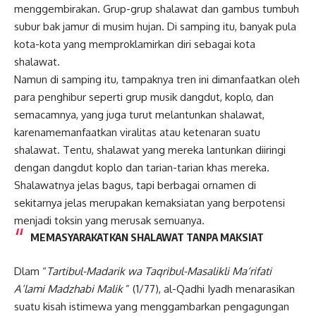
menggembirakan. Grup-grup shalawat dan gambus tumbuh
subur bak jamur di musim hujan. Di samping itu, banyak pula
kota-kota yang memproklamirkan diri sebagai kota
shalawat.
Namun di samping itu, tampaknya tren ini dimanfaatkan oleh
para penghibur seperti grup musik dangdut, koplo, dan
semacamnya, yang juga turut melantunkan shalawat,
karenamemanfaatkan viralitas atau ketenaran suatu
shalawat. Tentu, shalawat yang mereka lantunkan diiringi
dengan dangdut koplo dan tarian-tarian khas mereka.
Shalawatnya jelas bagus, tapi berbagai ornamen di
sekitarnya jelas merupakan kemaksiatan yang berpotensi
menjadi toksin yang merusak semuanya.
MEMASYARAKATKAN SHALAWAT TANPA MAKSIAT
Dlam
“
Tartibul-Madarik
wa Taqribul-Masalikli
Ma‘rifati
A‘lami Madzhabi
Malik
” (1/77), al-Qadhi Iyadh menarasikan
suatu kisah istimewa yang menggambarkan pengagungan