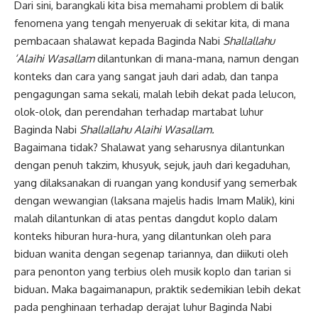
Dari sini, barangkali kita bisa memahami problem di balik
fenomena yang tengah menyeruak di sekitar kita, di mana
pembacaan shalawat kepada Baginda Nabi
Shallallahu
‘Alaihi Wasallam
dilantunkan di mana-mana, namun dengan
konteks dan cara yang sangat jauh dari adab, dan tanpa
pengagungan sama sekali, malah lebih dekat pada lelucon,
olok-olok, dan perendahan terhadap martabat luhur
Baginda Nabi
Shallallahu Alaihi Wasallam.
Bagaimana tidak? Shalawat yang seharusnya dilantunkan
dengan penuh takzim, khusyuk, sejuk, jauh dari kegaduhan,
yang dilaksanakan di ruangan yang kondusif yang semerbak
dengan wewangian (laksana majelis hadis Imam Malik), kini
malah dilantunkan di atas pentas dangdut koplo dalam
konteks hiburan hura-hura, yang dilantunkan oleh para
biduan wanita dengan segenap tariannya, dan diikuti oleh
para penonton yang terbius oleh musik koplo dan tarian si
biduan. Maka bagaimanapun, praktik sedemikian lebih dekat
pada penghinaan terhadap derajat luhur Baginda Nabi