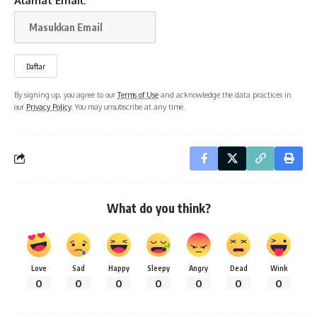
Alamat Email:
By signing up, you agree to our
Terms of Use
and acknowledge the data practices in
our
Privacy Policy
. You may unsubscribe at any time.
What do you think?
Love
Sad
Happy
Sleepy
Angry
Dead
Wink
0
0
0
0
0
0
0