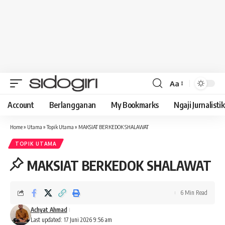
Aa
Font
Resizer
Account
Berlangganan
My Bookmarks
Ngaji Jurnalistik
Home
»
Utama
»
Topik Utama
»
MAKSIAT BERKEDOK SHALAWAT
TOPIK UTAMA
MAKSIAT BERKEDOK SHALAWAT
6 Min Read
Achyat Ahmad
Last updated: 17 Juni 2026 9:56 am