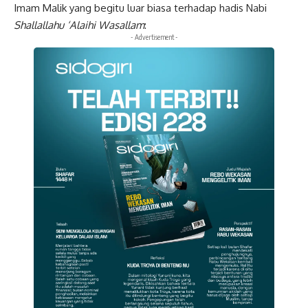
Imam Malik yang begitu luar biasa terhadap hadis Nabi
Shallallahu
‘Alaihi Wasallam
:
- Advertisement -