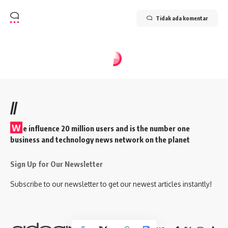
Tidak ada komentar
Home
»
Utama
»
Topik Utama
»
NONA TOLERANSI
TOPIK UTAMA
NONA TOLERANSI
7 Min Read
Dairobi Naji
Last updated: 18 Mei 2026 11:21 am