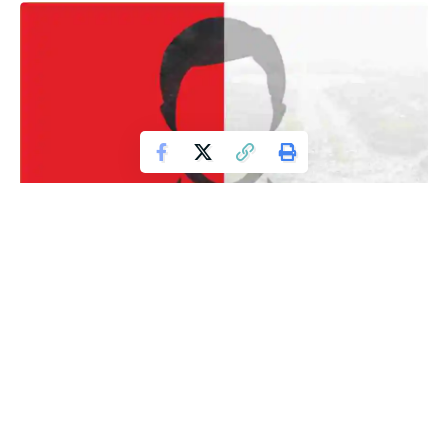
Pertarungan Identitas
Konstelasi
politik
di DKI Jakarta yang kian hari kian panas,
mau tidak mau telah menyeret berjuta-juta umat Islam dari
seluruh pelosok negeri untuk juga ‘ikut terlibat’ dalam