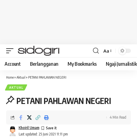
Aa
Font
Resizer
Account
Berlangganan
My Bookmarks
Ngaji Jurnalistik
Home
»
Aktual
»
PETANI PAHLAWAN NEGERI
AKTUAL
PETANI PAHLAWAN NEGERI
4 Min Read
Khoiril Umam
Last updated: 25 Juni 2021 11:11 pm