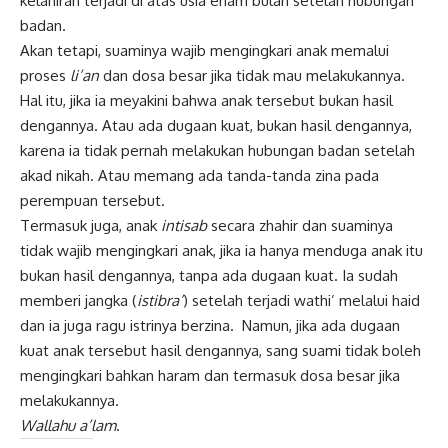
kelahiran terjadi di atas usia enam bulan setelah hubungan
badan.
Akan tetapi, suaminya wajib mengingkari anak memalui
proses
li’an
dan dosa besar jika tidak mau melakukannya.
Hal itu, jika ia meyakini bahwa anak tersebut bukan hasil
dengannya. Atau ada dugaan kuat, bukan hasil dengannya,
karena ia tidak pernah melakukan hubungan badan setelah
akad nikah. Atau memang ada tanda-tanda zina pada
perempuan tersebut.
Termasuk juga, anak
intisab
secara zhahir dan suaminya
tidak wajib mengingkari anak, jika ia hanya menduga anak itu
bukan hasil dengannya, tanpa ada dugaan kuat. Ia sudah
memberi jangka (
istibra’
) setelah terjadi wathi’ melalui haid
dan ia juga ragu istrinya berzina. Namun, jika ada dugaan
kuat anak tersebut hasil dengannya, sang suami tidak boleh
mengingkari bahkan haram dan termasuk dosa besar jika
melakukannya.
Wallahu a’lam
.