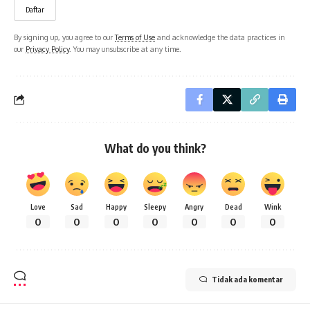
By signing up, you agree to our
Terms of Use
and acknowledge the data practices in
our
Privacy Policy
. You may unsubscribe at any time.
What do you think?
Love
Sad
Happy
Sleepy
Angry
Dead
Wink
0
0
0
0
0
0
0
Tidak ada komentar