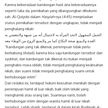
Karena keberadaan kandungan hasil zina keberadaannya
seperti taka da, pernikahan yang dilangsungkan dihukumi
sah. Al-Qulyubi dalam
Hasyiah
-nya (4:45) menjelaskan
status pernikahan tersebut dengan ungkapan, tidak menjadi
penghalang nikah:
الحمل المجهول لاتحد المرأة به لاحتمال أنه من شبهة ولاتنقضي به
العدة ولايمنع صحة النكاح كما مر ولايمنع الزوج من الوطء معه
“Kandungan yang tak dikenal, perempuan tidak perlu
berkabung (ihdad), karena bisa saja kandungan tersebut dari
syubhat, dan kandungan tak dikenal itu bukan menjadi
penghabis masa iddah, tidak menjadi penghalang keabsahan
nikah, dan suami tidak menjadi penghalang suami untuk
berhubungan intim”
Dari redaksi ini, terdapat hukum keesahan menikah dengan
perempuan hamil di luar nikah, baik oleh lekaki yang
menghamili atau orang lain. Suaminya nanti, boleh
berhubungan intim dengan wanita hamil di luar nikah
tersebut. Lebih sharih, terdapat di dalam kitab Bughiyah al-