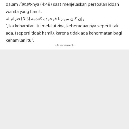
dalam
I’anah
-nya (4:48) saat menjelaskan persoalan iddah
wanita yang hamil.
وإن كان من زنا فوجوده كعدمه إذ لا إحترام له
“Jika kehamilan itu melalui zina, keberadaannya seperti tak
ada, (seperti tidak hamil), karena tidak ada kehormatan bagi
kehamilan itu”.
- Advertisement -