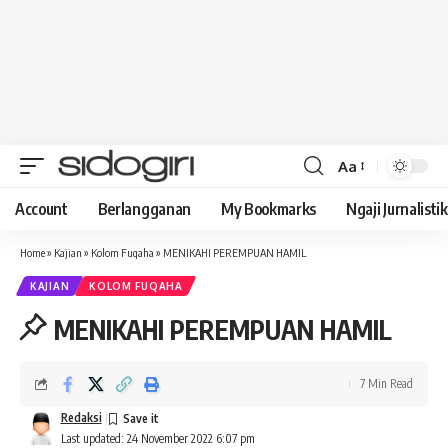
Aa
Font
Resizer
Account
Berlangganan
My Bookmarks
Ngaji Jurnalistik
Home
»
Kajian
»
Kolom Fuqaha
»
MENIKAHI PEREMPUAN HAMIL
KAJIAN
KOLOM FUQAHA
MENIKAHI PEREMPUAN HAMIL
7 Min Read
Redaksi
Last updated: 24 November 2022 6:07 pm