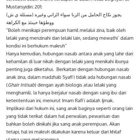
Mustarsyidin: 201:
(مسئلة ي ش) يجوز نكاح الحامل من الزنا سواء الزاني وغيره
ووطؤها حينئذ مع الكراهة
“Boleh menikapi perempuan hamil melalui zina, baik oleh
lelaki yang menzinahi dan lelaki lain, sedang mewathi’ dalam
kondisi ini berhukum makruh”
Hanya kemudian, hubungan nasab antara anak yang lahir dari
kehamilan di luar nikah dengan lelaki yang menikahi ibunya
penting juga diketahui. Berkaitan dengan hubungan nasab
anak zina, dalam madzhab Syafi’i tidak ada hubungan nasab
(
Ghair Intisab
) dengan ayah biologis atau lelaki yang
menghamili. Ia hanya berjalur nasab dengan sang ibu dan
ketententuan ini, menurut Imam Rafi’i adalah Ijmak.
Implikasi dari hukum ini, sang anak baginya seperti orang lain
yang tidak terikat dalam hal perwalian, pewarisan dan
bahkan boleh dinikahi jika sang anak perempuan. Akan
tetapi, hal ini makruh dilakukan karena keluar dari khilaf
ulama yang melarangnya.