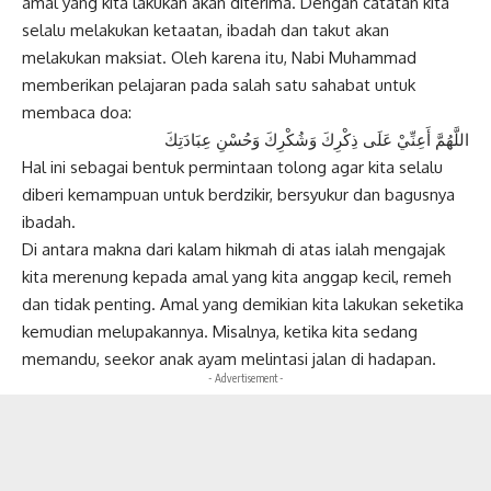
amal yang kita lakukan akan diterima. Dengan catatan kita
selalu melakukan ketaatan, ibadah dan takut akan
melakukan maksiat. Oleh karena itu, Nabi Muhammad
memberikan pelajaran pada salah satu sahabat untuk
membaca doa:
اللَّهُمَّ أَعِنِّيْ عَلَى ذِكْرِكَ وَشُكْرِكَ وَحُسْنِ عِبَادَتِكَ
Hal ini sebagai bentuk permintaan tolong agar kita selalu
diberi kemampuan untuk berdzikir, bersyukur dan bagusnya
ibadah.
Di antara makna dari kalam hikmah di atas ialah mengajak
kita merenung kepada amal yang kita anggap kecil, remeh
dan tidak penting. Amal yang demikian kita lakukan seketika
kemudian melupakannya. Misalnya, ketika kita sedang
memandu, seekor anak ayam melintasi jalan di hadapan.
- Advertisement -