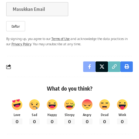
By signing up, you agree to our
Terms of Use
and acknowledge the data practices in
our
Privacy Policy
. You may unsubscribe at any time.
What do you think?
Love
Sad
Happy
Sleepy
Angry
Dead
Wink
0
0
0
0
0
0
0