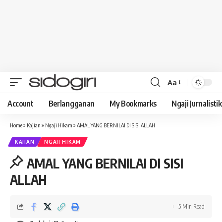
Aa
Font
Resizer
Account
Berlangganan
My Bookmarks
Ngaji Jurnalistik
Home
»
Kajian
»
Ngaji Hikam
»
AMAL YANG BERNILAI DI SISI ALLAH
KAJIAN
NGAJI HIKAM
AMAL YANG BERNILAI DI SISI
ALLAH
5 Min Read