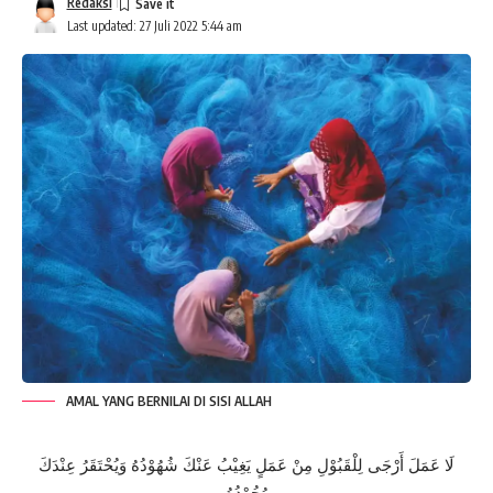
Redaksi
Last updated: 27 Juli 2022 5:44 am
AMAL YANG BERNILAI DI SISI ALLAH
لَا عَمَلَ أَرْجَى لِلْقَبُوْلِ مِنْ عَمَلٍ يَغِيْبُ عَنْكَ شُهُوْدُهُ وَيُحْتَقَرُ عِنْدَكَ
وُجُوْدُهُ