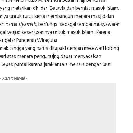
. Pada tahun 1620 M, semasa Sultan Haji berkuasa,
ang melarikan diri dari Batavia dan berniat masuk Islam.
nnya untuk turut serta membangun menara masjid dan
ngan nama
tiyamah
, berfungsi sebagai tempat musyawarah
bagai wujud keseriusannya untuk masuk Islam. Karena
at gelar Pangeran Wiraguna.
nak tangga yang harus ditapaki dengan melewati lorong
 Dari atas menara pengunujng dapat menyaksikan
lepas pantai karena jarak antara menara dengan laut
- Advertisement -