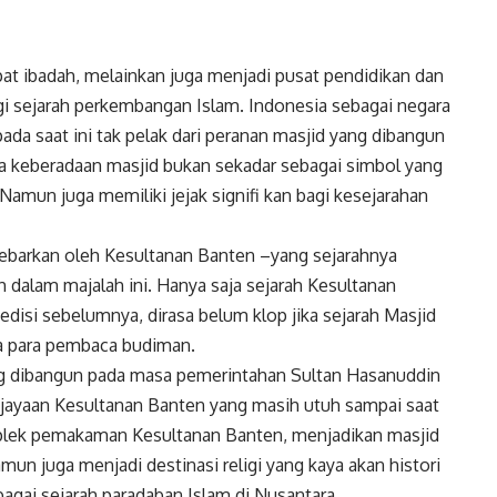
pat ibadah, melainkan juga menjadi pusat pendidikan dan
i sejarah perkembangan Islam. Indonesia sebagai negara
da saat ini tak pelak dari peranan masjid yang dibangun
a keberadaan masjid bukan sekadar sebagai simbol yang
mun juga memiliki jejak signifi kan bagi kesejarahan
sebarkan oleh Kesultanan Banten –yang sejarahnya
h dalam majalah ini. Hanya saja sejarah Kesultanan
edisi sebelumnya, dirasa belum klop jika sejarah Masjid
a para pembaca budiman.
ang dibangun pada masa pemerintahan Sultan Hasanuddin
Kejayaan Kesultanan Banten yang masih utuh sampai saat
mplek pemakaman Kesultanan Banten, menjadikan masjid
amun juga menjadi destinasi religi yang kaya akan histori
bagai sejarah paradaban Islam di Nusantara.