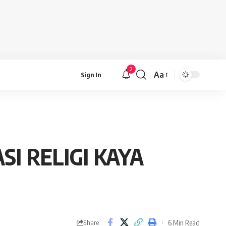
2
Aa
Sign In
Font
Resizer
I RELIGI KAYA
6 Min Read
Share