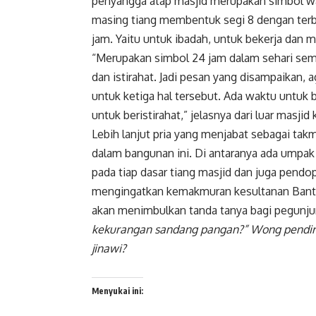
penyangga atap masjid merupakan simbol w
masing tiang membentuk segi 8 dengan terb
jam. Yaitu untuk ibadah, untuk bekerja dan m
“Merupakan simbol 24 jam dalam sehari sem
dan istirahat. Jadi pesan yang disampaikan,
untuk ketiga hal tersebut. Ada waktu untuk
untuk beristirahat,” jelasnya dari luar masji
Lebih lanjut pria yang menjabat sebagai tak
dalam bangunan ini. Di antaranya ada umpak 
pada tiap dasar tiang masjid dan juga pend
mengingatkan kemakmuran kesultanan Banten
akan menimbulkan tanda tanya bagi pegunj
kekurangan sandang pangan?” Wong pendiri
jinawi?
Menyukai ini: