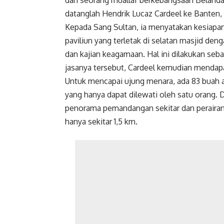
dari seorang muallaf berkebangsaan Belanda
datanglah Hendrik Lucaz Cardeel ke Banten, y
Kepada Sang Sultan, ia menyatakan kesiapa
paviliun yang terletak di selatan masjid de
dan kajian keagamaan. Hal ini dilakukan se
jasanya tersebut, Cardeel kemudian mendap
Untuk mencapai ujung menara, ada 83 buah a
yang hanya dapat dilewati oleh satu orang.
penorama pemandangan sekitar dan perairan 
hanya sekitar 1,5 km.