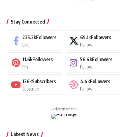
Stay Connected
235.3k
Followers
69.1k
Followers
Like
Follow
11.6k
Followers
56.4k
Followers
Pin
Follow
136k
Subscribers
4.4k
Followers
Subscribe
Follow
- Advertisement -
Latest News