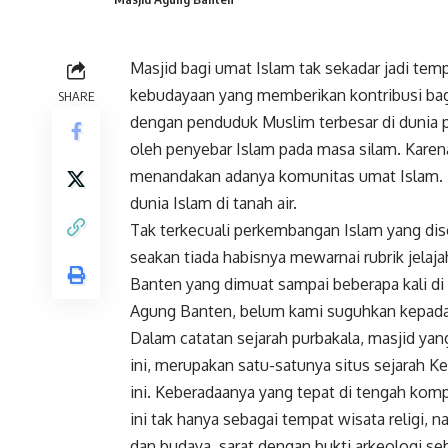
Masjid bagi umat
Islam
tak sekadar jadi tem
kebudayaan yang memberikan kontribusi bag
SHARE
dengan penduduk Muslim terbesar di dunia pa
oleh penyebar Islam pada masa silam. Karen
menandakan adanya komunitas umat Islam. Na
dunia Islam di tanah air.
Tak terkecuali perkembangan Islam yang di
seakan tiada habisnya mewarnai rubrik jelaja
Banten yang dimuat sampai beberapa kali di 
Agung Banten, belum kami suguhkan kepad
Dalam catatan sejarah purbakala, masjid y
ini, merupakan satu-satunya situs sejarah 
ini. Keberadaanya yang tepat di tengah ko
ini tak hanya sebagai tempat wisata religi, n
dan budaya, sarat dengan bukti arkeologi se