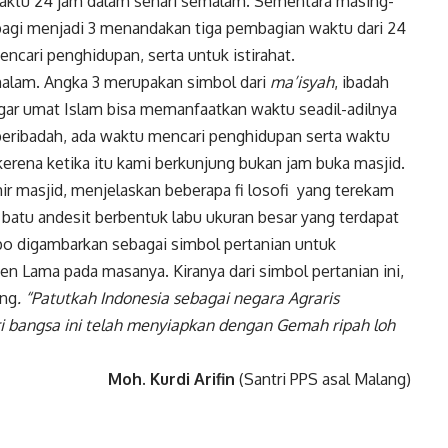
aktu 24 jam dalam sehari semalam. Sementara masing-
agi menjadi 3 menandakan tiga pembagian waktu dari 24
encari penghidupan, serta untuk istirahat.
alam. Angka 3 merupakan simbol dari
ma’isyah
, ibadah
 agar umat Islam bisa memanfaatkan waktu seadil-adilnya
 beribadah, ada waktu mencari penghidupan serta waktu
d kerena ketika itu kami berkunjung bukan jam buka masjid.
mir masjid, menjelaskan beberapa fi losofi yang terekam
batu andesit berbentuk labu ukuran besar yang terdapat
opo digambarkan sebagai simbol pertanian untuk
 Lama pada masanya. Kiranya dari simbol pertanian ini,
ung
. “Patutkah Indonesia sebagai negara Agraris
 bangsa ini telah menyiapkan dengan Gemah ripah loh
Moh. Kurdi Arifin
(Santri PPS asal Malang)