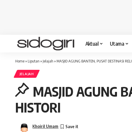
Aktual
Utama
Home
»
Liputan
»
Jelajah
»
MASJID AGUNG BANTEN, PUSAT DESTINASI RELI
JELAJAH
MASJID AGUNG BA
HISTORI
Khoiril Umam