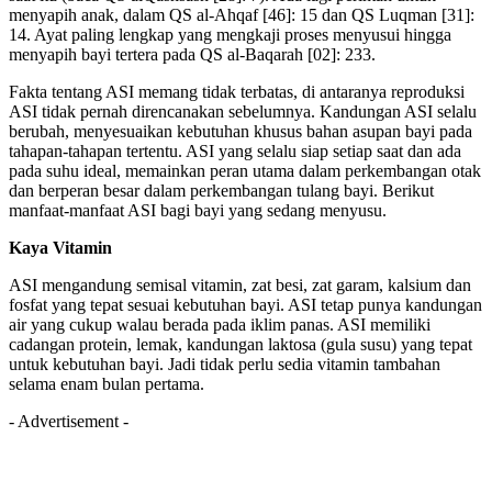
menyapih anak, dalam QS al-Ahqaf [46]: 15 dan QS Luqman [31]:
14. Ayat paling lengkap yang mengkaji proses menyusui hingga
menyapih bayi tertera pada QS al-Baqarah [02]: 233.
Fakta tentang ASI memang tidak terbatas, di antaranya reproduksi
ASI tidak pernah direncanakan sebelumnya. Kandungan ASI selalu
berubah, menyesuaikan kebutuhan khusus bahan asupan bayi pada
tahapan-tahapan tertentu. ASI yang selalu siap setiap saat dan ada
pada suhu ideal, memainkan peran utama dalam perkembangan otak
dan berperan besar dalam perkembangan tulang bayi. Berikut
manfaat-manfaat ASI bagi bayi yang sedang menyusu.
Kaya Vitamin
ASI mengandung semisal vitamin, zat besi, zat garam, kalsium dan
fosfat yang tepat sesuai kebutuhan bayi. ASI tetap punya kandungan
air yang cukup walau berada pada iklim panas. ASI memiliki
cadangan protein, lemak, kandungan laktosa (gula susu) yang tepat
untuk kebutuhan bayi. Jadi tidak perlu sedia vitamin tambahan
selama enam bulan pertama.
- Advertisement -