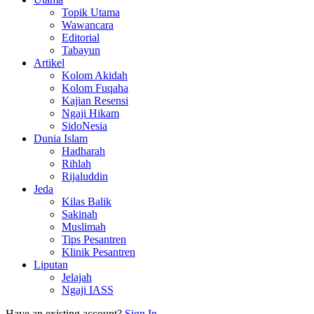
Topik Utama
Wawancara
Editorial
Tabayun
Artikel
Kolom Akidah
Kolom Fuqaha
Kajian Resensi
Ngaji Hikam
SidoNesia
Dunia Islam
Hadharah
Rihlah
Rijaluddin
Jeda
Kilas Balik
Sakinah
Muslimah
Tips Pesantren
Klinik Pesantren
Liputan
Jelajah
Ngaji IASS
Have an existing account?
Sign In