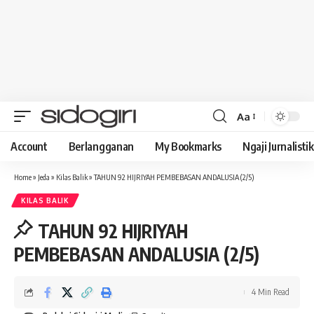
Aa
Font
Resizer
Account
Berlangganan
My Bookmarks
Ngaji Jurnalistik
Home
»
Jeda
»
Kilas Balik
»
TAHUN 92 HIJRIYAH PEMBEBASAN ANDALUSIA (2/5)
KILAS BALIK
TAHUN 92 HIJRIYAH
PEMBEBASAN ANDALUSIA (2/5)
4 Min Read