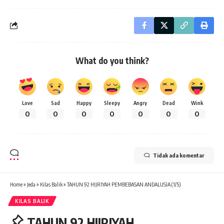
What do you think?
Love
Sad
Happy
Sleepy
Angry
Dead
Wink
0
0
0
0
0
0
0
Tidak ada komentar
Home
»
Jeda
»
Kilas Balik
»
TAHUN 92 HIJRIYAH PEMBEBASAN ANDALUSIA (1/5)
KILAS BALIK
TAHUN 92 HIJRIYAH