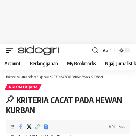
Aa
Font
Resizer
Account
Berlangganan
My Bookmarks
Ngaji Jurnalistik
Home
»
Kajian
»
Kolom Fuqaha
»
KRITERIA CACAT PADA HEWAN KURBAN
KOLOM FUQAHA
KRITERIA CACAT PADA HEWAN
KURBAN
6 Min Read