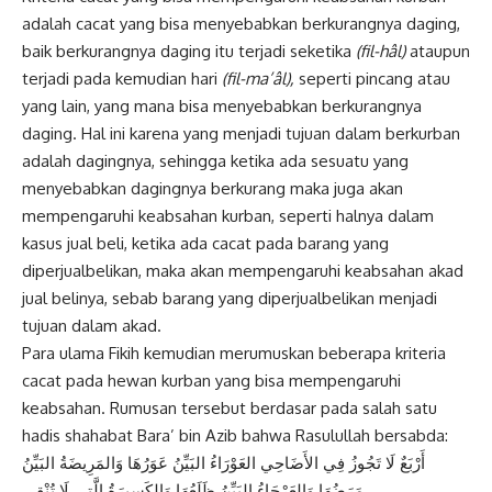
adalah cacat yang bisa menyebabkan berkurangnya daging,
baik berkurangnya daging itu terjadi seketika
(fil-hâl)
ataupun
terjadi pada kemudian hari
(fil-ma’âl),
seperti pincang atau
yang lain, yang mana bisa menyebabkan berkurangnya
daging. Hal ini karena yang menjadi tujuan dalam berkurban
adalah dagingnya, sehingga ketika ada sesuatu yang
menyebabkan dagingnya berkurang maka juga akan
mempengaruhi keabsahan kurban, seperti halnya dalam
kasus jual beli, ketika ada cacat pada barang yang
diperjualbelikan, maka akan mempengaruhi keabsahan akad
jual belinya, sebab barang yang diperjualbelikan menjadi
tujuan dalam akad.
Para ulama Fikih kemudian merumuskan beberapa kriteria
cacat pada hewan kurban yang bisa mempengaruhi
keabsahan. Rumusan tersebut berdasar pada salah satu
hadis shahabat Bara’ bin Azib bahwa Rasulullah bersabda:
أَرْبَعٌ لَا تَجُوزُ فِي الأَضَاحِي العَوْرَاءُ البَيِّنُ عَوَرُهَا وَالمَرِيضَةُ البَيِّنُ
مَرَضُهَا وَالعَرْجَاءُ البَيِّنُ ظَلَعُهَا وَالكَسِيرَةُ الَّتِي لَا تُنْقِي