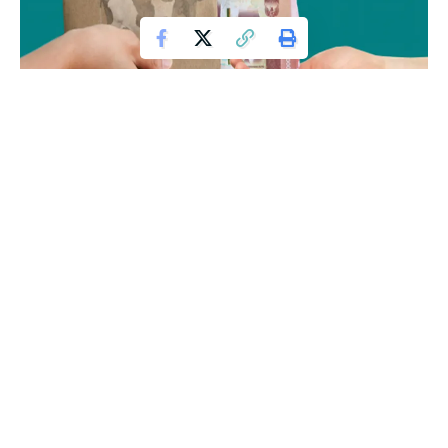
Ilustrasi penyerahan uang rupiah sebagai simbol bantuan atau
transaksi keuangan.
Di tengah situasi pandemi Covid-19, muncul wacana atau
pendapat bahwa ibadah kurban diganti dengan uang, senilai
hewan kurban. Tidak hanya alasan pandemi, efisiensi dan
kebutuhan penerima kurban yang beragam juga menjadi
landasan ide ini. Bagaimana pandangan ulama, soal kurban
diganti dengan uang?