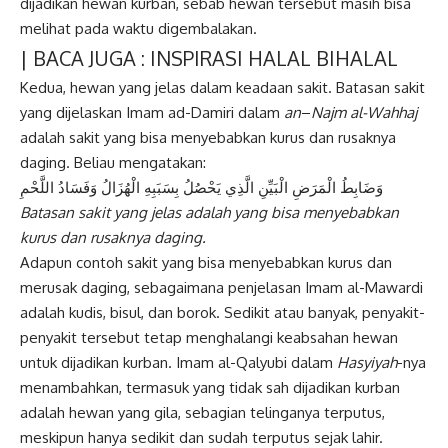
dijadikan hewan kurban, sebab hewan tersebut masih bisa
melihat pada waktu digembalakan.
| BACA JUGA :
INSPIRASI HALAL BIHALAL
Kedua, hewan yang jelas dalam keadaan sakit. Batasan sakit
yang dijelaskan Imam ad-Damiri dalam
an
–
Najm al-Wahhaj
adalah sakit yang bisa menyebabkan kurus dan rusaknya
daging. Beliau mengatakan:
وَضَابِطُ الْمَرَضِ الْبَيِّنِ الَّذِي يَحْصُلُ بِسَبَبِهِ الْهُزَالُ وَفَسَادُ اللَّحْمِ
Batasan sakit yang jelas adalah yang
bisa menyebabkan
kurus dan rusaknya daging.
Adapun contoh sakit yang bisa menyebabkan kurus dan
merusak daging, sebagaimana penjelasan Imam al-Mawardi
adalah kudis, bisul, dan borok. Sedikit atau banyak, penyakit-
penyakit tersebut tetap menghalangi keabsahan hewan
untuk dijadikan kurban. Imam al-Qalyubi dalam
Hasyiyah
-nya
menambahkan, termasuk yang tidak sah dijadikan kurban
adalah hewan yang gila, sebagian telinganya terputus,
meskipun hanya sedikit dan sudah terputus sejak lahir.