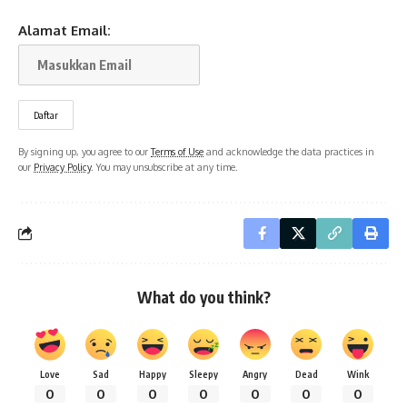
Alamat Email:
By signing up, you agree to our
Terms of Use
and acknowledge the data practices in
our
Privacy Policy
. You may unsubscribe at any time.
What do you think?
Love
Sad
Happy
Sleepy
Angry
Dead
Wink
0
0
0
0
0
0
0