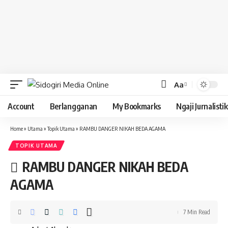
Aa
Font
Resizer
Account
Berlangganan
My Bookmarks
Ngaji Jurnalistik
Home
»
Utama
»
Topik Utama
»
RAMBU DANGER NIKAH BEDA AGAMA
TOPIK UTAMA
RAMBU DANGER NIKAH BEDA
AGAMA
7 Min Read