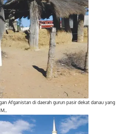
k
Twitter
Gmail
Twitter
Gmail
n Afganistan di daerah gurun pasir dekat danau yang
M..
Twitter
Gmail