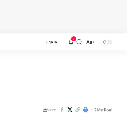
2
Aa
Sign In
Font
Resizer
2 Min Read
Share