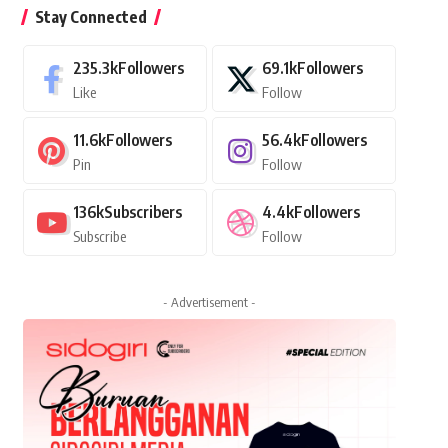
Stay Connected
235.3k
Followers
69.1k
Followers
Like
Follow
11.6k
Followers
56.4k
Followers
Pin
Follow
136k
Subscribers
4.4k
Followers
Subscribe
Follow
- Advertisement -