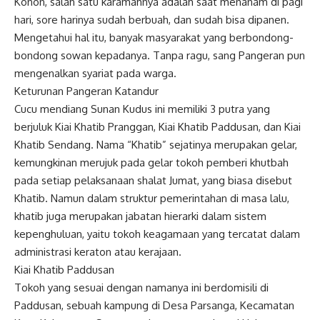
Konon, salah satu karamahnya adalah saat menanam di pagi
hari, sore harinya sudah berbuah, dan sudah bisa dipanen.
Mengetahui hal itu, banyak masyarakat yang berbondong-
bondong sowan kepadanya. Tanpa ragu, sang Pangeran pun
mengenalkan syariat pada warga.
Keturunan Pangeran Katandur
Cucu mendiang Sunan Kudus ini memiliki 3 putra yang
berjuluk Kiai Khatib Pranggan, Kiai Khatib Paddusan, dan Kiai
Khatib Sendang. Nama “Khatib” sejatinya merupakan gelar,
kemungkinan merujuk pada gelar tokoh pemberi khutbah
pada setiap pelaksanaan shalat Jumat, yang biasa disebut
Khatib. Namun dalam struktur pemerintahan di masa lalu,
khatib juga merupakan jabatan hierarki dalam sistem
kepenghuluan, yaitu tokoh keagamaan yang tercatat dalam
administrasi keraton atau kerajaan.
Kiai Khatib Paddusan
Tokoh yang sesuai dengan namanya ini berdomisili di
Paddusan, sebuah kampung di Desa Parsanga, Kecamatan