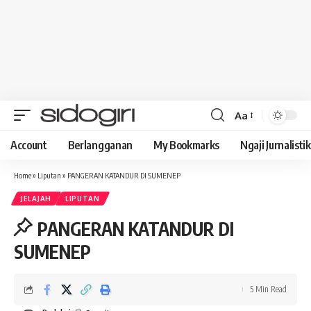
Aa
Font
Resizer
Account
Berlangganan
My Bookmarks
Ngaji Jurnalistik
Home
»
Liputan
»
PANGERAN KATANDUR DI SUMENEP
JELAJAH
LIPUTAN
PANGERAN KATANDUR DI
SUMENEP
5 Min Read