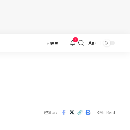
2
Aa
Sign In
Font
Resizer
3 Min Read
Share