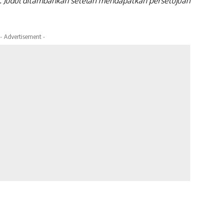
dul. Judul ditambahkan setelah mendapatkan persetujuan
- Advertisement -