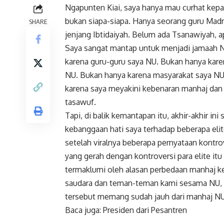
Ngapunten Kiai, saya hanya mau curhat ke
bukan siapa-siapa. Hanya seorang
guru
Madra
SHARE
jenjang Ibtidaiyah. Belum ada Tsanawiyah, ap
Saya sangat mantap untuk menjadi jamaah N
karena guru-guru saya NU. Bukan hanya kar
NU. Bukan hanya karena masyarakat saya NU. 
karena saya meyakini kebenaran manhaj dan 
tasawuf.
Tapi, di balik kemantapan itu, akhir-akhir ini 
kebanggaan hati saya terhadap beberapa elite
setelah viralnya beberapa pernyataan kont
yang gerah dengan kontroversi para elite itu
termaklumi oleh alasan perbedaan manhaj ke
saudara dan teman-teman kami sesama NU, m
tersebut memang sudah jauh dari manhaj N
Baca juga:
Presiden dari Pesantren