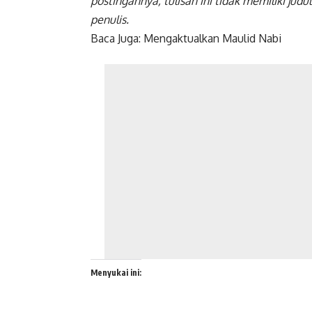
postingannya, tulisan ini tidak memiliki ju
penulis.
Baca Juga:
Mengaktualkan Maulid Nabi
Menyukai ini: