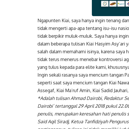
Ngapunten Kiai, saya hanya ingin tenang da
Faceboo
tidak mengerti apa-apa tentang isu-isu nasion
tidak berpikir muluk-muluk. Saya hanya ing
dalam beberapa tulisan Kiai Hasyim Asy’ari
salah dalam memahami isinya, karena saya h
tidak terus menerus menebar kontroversi a
yang tulus kepada para elite kami, khusus
Ingin sekali rasanya saya mencium tangan 
seperti saat saya mencium tangan Kiai Nawaw
Assegaf, Kiai Ma’ruf Amin, Kiai Sadid Jauhari
*Adalah tulisan Ahmad Dairobi, Redaktur Se
Dairobi’ tertanggal 29 April 2018 pukul 22.
penulis, merupakan keresahan hati penulis 
Said Aqil Siradj, Ketua Tanfidziyah Pengur