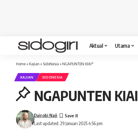
Aktual
Utama
Home
»
Kajian
»
SidoNesia
»
NGAPUNTEN KIAI*
KAJIAN
SIDONESIA
NGAPUNTEN KIAI
Dairobi Naji
Last updated: 29 Januari 2025 4:56 pm