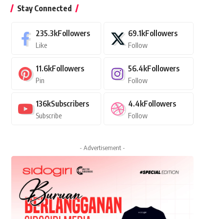
Stay Connected
235.3k
Followers
69.1k
Followers
Like
Follow
11.6k
Followers
56.4k
Followers
Pin
Follow
136k
Subscribers
4.4k
Followers
Subscribe
Follow
- Advertisement -