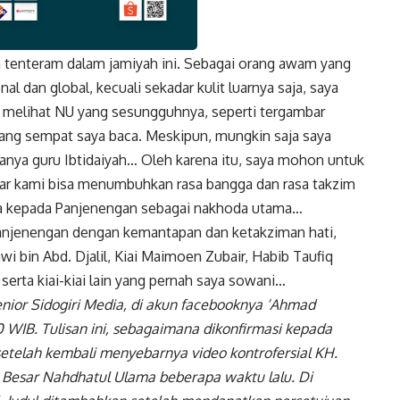
n tenteram dalam jamiyah ini. Sebagai orang awam yang
k
Twitter
Gmail
al dan global, kecuali sekadar kulit luarnya saja, saya
in melihat NU yang sesungguhnya, seperti tergambar
 yang sempat saya baca. Meskipun, mungkin saja saya
anya guru Ibtidaiyah… Oleh karena itu, saya mohon untuk
gar kami bisa menumbuhkan rasa bangga dan rasa takzim
nya kepada Panjenengan sebagai nakhoda utama…
Panjenengan dengan kemantapan dan ketakziman hati,
i bin Abd. Djalil, Kiai Maimoen Zubair, Habib Taufiq
, serta kiai-kiai lain yang pernah saya sowani…
nior Sidogiri Media, di akun facebooknya ‘Ahmad
00 WIB. Tulisan ini, sebagaimana dikonfirmasi kepada
setelah kembali menyebarnya video kontrofersial KH.
us Besar Nahdhatul Ulama beberapa waktu lalu. Di