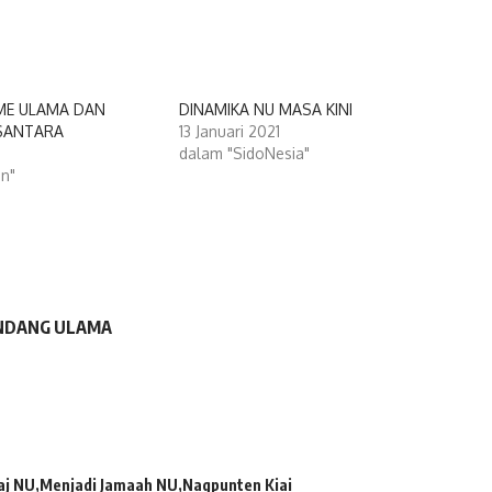
ME ULAMA DAN
DINAMIKA NU MASA KINI
SANTARA
13 Januari 2021
dalam "SidoNesia"
an"
ANDANG ULAMA
aj NU
Menjadi Jamaah NU
Nagpunten Kiai