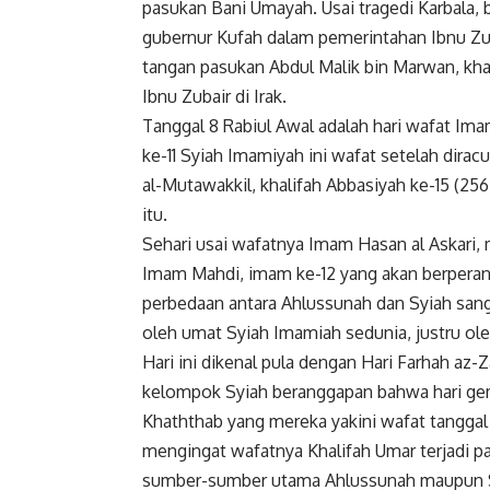
pasukan Bani Umayah. Usai tragedi Karbala,
gubernur Kufah dalam pemerintahan Ibnu Zub
tangan pasukan Abdul Malik bin Marwan, kha
Ibnu Zubair di Irak.
Tanggal 8 Rabiul Awal adalah hari wafat Ima
ke-11 Syiah Imamiyah ini wafat setelah dirac
al-Mutawakkil, khalifah Abbasiyah ke-15 (256
itu.
Sehari usai wafatnya Imam Hasan al Askari, 
Imam Mahdi, imam ke-12 yang akan berperan s
perbedaan antara Ahlussunah dan Syiah san
oleh umat Syiah Imamiah sedunia, justru ole
Hari ini dikenal pula dengan Hari Farhah az
kelompok Syiah beranggapan bahwa hari gemb
Khaththab yang mereka yakini wafat tanggal 
mengingat wafatnya Khalifah Umar terjadi pad
sumber-sumber utama Ahlussunah maupun 