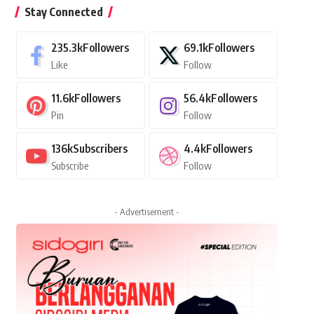
Stay Connected
235.3k
Followers
69.1k
Followers
Like
Follow
11.6k
Followers
56.4k
Followers
Pin
Follow
136k
Subscribers
4.4k
Followers
Subscribe
Follow
- Advertisement -