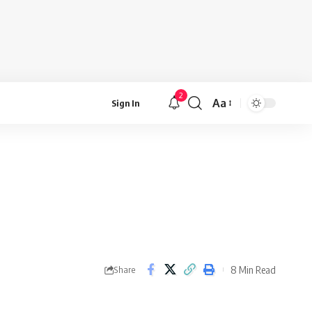
2
Aa
Sign In
Font
Resizer
8 Min Read
Share