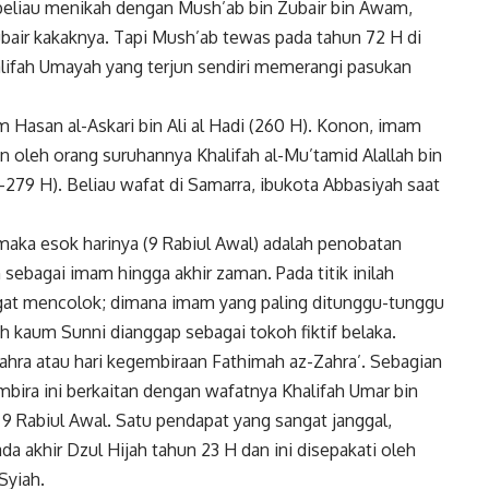
 beliau menikah dengan Mush’ab bin Zubair bin Awam,
air kakaknya. Tapi Mush’ab tewas pada tahun 72 H di
lifah Umayah yang terjun sendiri memerangi pasukan
m Hasan al-Askari bin Ali al Hadi (260 H). Konon, imam
un oleh orang suruhannya Khalifah al-Mu’tamid Alallah bin
-279 H). Beliau wafat di Samarra, ibukota Abbasiyah saat
maka esok harinya (9 Rabiul Awal) adalah penobatan
ebagai imam hingga akhir zaman. Pada titik inilah
gat mencolok; dimana imam yang paling ditunggu-tunggu
h kaum Sunni dianggap sebagai tokoh fiktif belaka.
-Zahra atau hari kegembiraan Fathimah az-Zahra’. Sebagian
ira ini berkaitan dengan wafatnya Khalifah Umar bin
9 Rabiul Awal. Satu pendapat yang sangat janggal,
a akhir Dzul Hijah tahun 23 H dan ini disepakati oleh
Syiah.