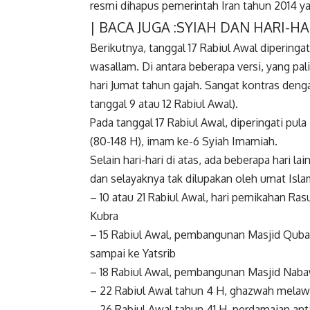
resmi dihapus pemerintah Iran tahun 2014 ya
| BACA JUGA :
SYIAH DAN HARI-HAR
Berikutnya, tanggal 17 Rabiul Awal diperingat
wasallam. Di antara beberapa versi, yang pal
hari Jumat tahun gajah. Sangat kontras deng
tanggal 9 atau 12 Rabiul Awal).
Pada tanggal 17 Rabiul Awal, diperingati pu
(80-148 H), imam ke-6 Syiah Imamiah.
Selain hari-hari di atas, ada beberapa hari l
dan selayaknya tak dilupakan oleh umat Islam 
– 10 atau 21 Rabiul Awal, hari pernikahan Ras
Kubra
– 15 Rabiul Awal, pembangunan Masjid Quba
sampai ke Yatsrib
– 18 Rabiul Awal, pembangunan Masjid Naba
– 22 Rabiul Awal tahun 4 H, ghazwah melaw
– 26 Rabiul Awal tahun 41 H, perdamaian ant