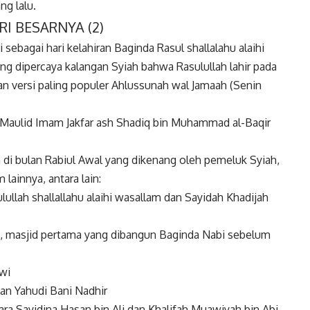
ng lalu.
I BESARNYA (2)
i sebagai hari kelahiran Baginda Rasul shallalahu alaihi
ing dipercaya kalangan Syiah bahwa Rasulullah lahir pada
an versi paling populer Ahlussunah wal Jamaah (Senin
la Maulid Imam Jakfar ash Shadiq bin Muhammad al-Baqir
ain di bulan Rabiul Awal yang dikenang oleh pemeluk Syiah,
lainnya, antara lain:
ulullah shallallahu alaihi wasallam dan Sayidah Khadijah
, masjid pertama yang dibangun Baginda Nabi sebelum
wi
an Yahudi Bani Nadhir
ara Sayidina Hasan bin Ali dan Khalifah Muawiyah bin Abi