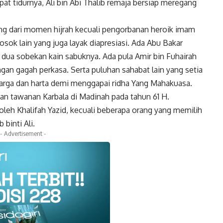
t tidurnya, Ali bin Abi Thalib remaja bersiap meregang
ing dari momen hijrah kecuali pengorbanan heroik imam
sok lain yang juga layak diapresiasi. Ada Abu Bakar
dua sobekan kain sabuknya. Ada pula Amir bin Fuhairah
ngan gagah perkasa. Serta puluhan sahabat lain yang setia
arga dan harta demi menggapai ridha Yang Mahakuasa.
gan tawanan Karbala di Madinah pada tahun 61 H.
leh Khalifah Yazid, kecuali beberapa orang yang memilih
binti Ali.
- Advertisement -
k
Twitter