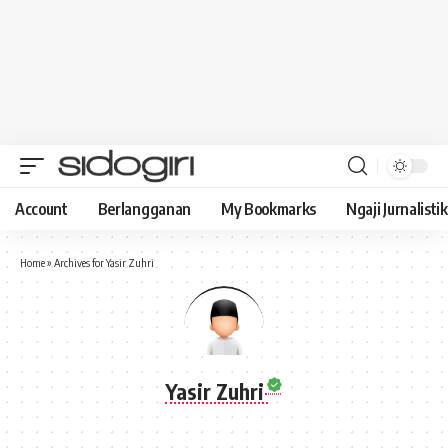
Account
Berlangganan
My Bookmarks
Ngaji Jurnalistik
Home
»
Archives for Yasir Zuhri
Yasir Zuhri