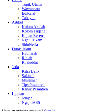
Topik Utama
Wawancara
Editorial
Tabayun
Artikel
Kolom Akidah
Kolom Fuqaha
Kajian Resensi
Ngaji Hikam
SidoNesia
Dunia Islam
Hadharah
Rihlah
Rijaluddin
Jeda
Kilas Balik
Sakinah
Muslimah
Tips Pesantren
Klinik Pesantren
Liputan
Jelajah
Ngaji IASS
Have an existing account?
Sign In