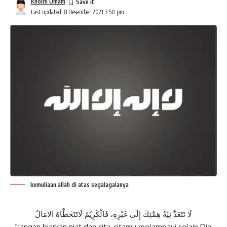
Khoiril Umam
Last updated: 8 Desember 2021 7:50 pm
kemuliaan allah di atas segalagalanya
لَا تَتَعَدَّ نِيَةُ هِمَّتِكَ إِلَى غَيْرِهِ، فَالْكَرِيْمُ لَاتَتَخَطَّاهُ الآمَالُ
“Jangan biarkan niat dan cita-citamu melampaui selain Dia,