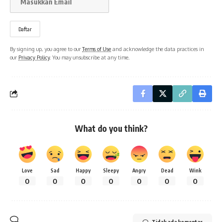
By signing up, you agree to our
Terms of Use
and acknowledge the data practices in
our
Privacy Policy
. You may unsubscribe at any time.
What do you think?
Love
Sad
Happy
Sleepy
Angry
Dead
Wink
0
0
0
0
0
0
0
Tidak ada komentar