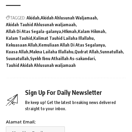
TAGGED:
Akidah
Akidah Ahlusunah Waljamaah
Akidah Tauhid Ahlusunah waljamaah
Allah Di Atas Segala-galanya
HIkmah
Kalam Hikmah
Kalam Tauhid
Kalimat Tauhid Lailaha Illallahu
Kekuasaan Allah
Kemuliaan Allah Di Atas Segalanya
Kuasa Allah
Makna Lailaha Illallahu
Qudrat Allah
Sunnatullah
Suunatullah
Syekh Ibnu Athaillah As-sakandari
Tauhid Akidah Ahlusunah waljamaah
Sign Up For Daily Newsletter
Be keep up! Get the latest breaking news delivered
straight to your inbox.
Alamat Email: