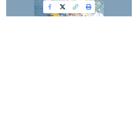
Kaderasasi Wanita Shalehah
اَلدُّنْيَا مَتَاعٌ وَخَيْرُ مَتَاعِهَا اَلْمَرْأَةُ الصَّالِحَةُ
“Dunia (semuanya) kesenangan, dan sebaik-baik
kesenangan dunia adalah perempuan shalehah” (HR.
Muslim)
Sosok wanita
adalah pusat utama dalam mencetak generasi
yang kuat dan bermartabat. Meski sifatnya lembut, wanita
mampu membimbing generasi muda menjadi tangguh.
Meski sifatnya lemah, wanita mampu mengkader panji-panji