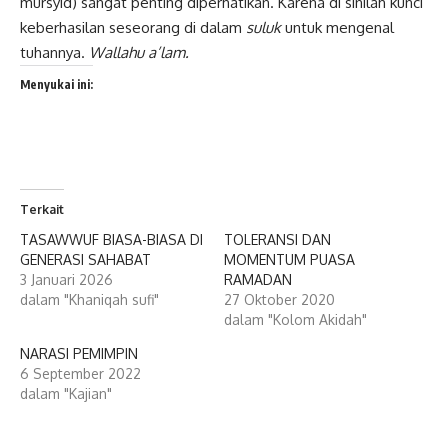
mursyid) sangat penting diperhatikan. Karena di sinilah kunci
keberhasilan seseorang di dalam
suluk
untuk mengenal
tuhannya.
Wallahu a’lam.
Menyukai ini:
Terkait
TASAWWUF BIASA-BIASA DI
TOLERANSI DAN
GENERASI SAHABAT
MOMENTUM PUASA
3 Januari 2026
RAMADAN
dalam "Khaniqah sufi"
27 Oktober 2020
dalam "Kolom Akidah"
NARASI PEMIMPIN
6 September 2022
dalam "Kajian"