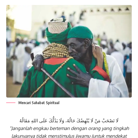
Mencari Sahabat Spiritual
لَا تَصْحَبْ مَنْ لَا يُنْهِضُكَ حَالُهُ، وَلَا يَدُلُّكَ عَلَى اللهِ مَقَالُهُ
“Janganlah engkau berteman dengan orang yang tingkah
lakunyanya tidak menstimulus jiwamu (untuk mendekat