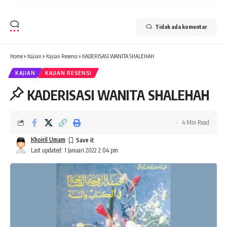
Tidak ada komentar
Home
»
Kajian
»
Kajian Resensi
»
KADERISASI WANITA SHALEHAH
KAJIAN
KAJIAN RESENSI
KADERISASI WANITA SHALEHAH
4 Min Read
Khoiril Umam
Last updated: 1 Januari 2022 2:04 pm