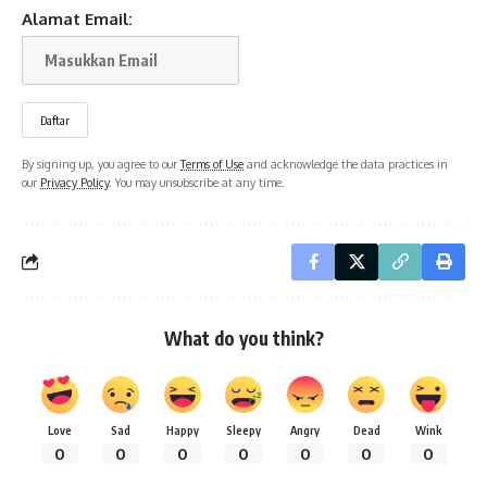
Alamat Email:
By signing up, you agree to our
Terms of Use
and acknowledge the data practices in
our
Privacy Policy
. You may unsubscribe at any time.
What do you think?
Love
Sad
Happy
Sleepy
Angry
Dead
Wink
0
0
0
0
0
0
0