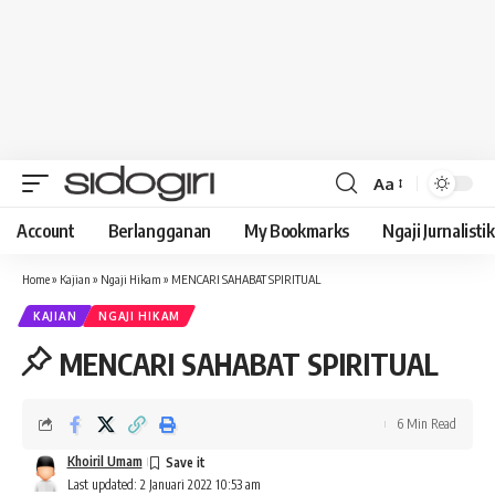
Aa
Font
Resizer
Account
Berlangganan
My Bookmarks
Ngaji Jurnalistik
Home
»
Kajian
»
Ngaji Hikam
»
MENCARI SAHABAT SPIRITUAL
KAJIAN
NGAJI HIKAM
MENCARI SAHABAT SPIRITUAL
6 Min Read
Khoiril Umam
Last updated: 2 Januari 2022 10:53 am