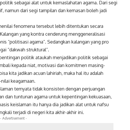
olitik sebagai alat untuk kemaslahatan agama. Dari segi
f, namun dari segi tampilan dan kemasan boleh jadi
menilai fenomena tersebut lebih ditentukan secara
 Kalangan yang kontra cenderung menggeneralisasi
onis “politisasi agama”. Sedangkan kalangan yang pro
ai “dakwah struktural”.
entingan politik ataukah menjadikan politik sebagai
embali kepada niat, motivasi dan komitmen masing-
sa kita jadikan acuan lahiriah, maka hal itu adalah
-nilai keagamaan.
eislaman ternyata tidak konsisten dengan perjuangan
an dan tuntunan agama untuk kepentingan kekuasaan,
sis keislaman itu hanya dia jadikan alat untuk nafsu
gkali terjadi di negeri kita akhir-akhir ini.
- Advertisement -