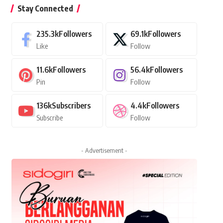
Stay Connected
235.3k
Followers
69.1k
Followers
Like
Follow
11.6k
Followers
56.4k
Followers
Pin
Follow
136k
Subscribers
4.4k
Followers
Subscribe
Follow
- Advertisement -