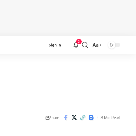
2
Aa
Sign In
Font
Resizer
8 Min Read
Share