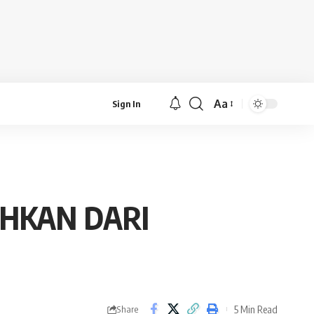
Aa
Sign In
Font
Resizer
UHKAN DARI
5 Min Read
Share