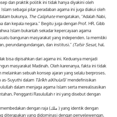
p dan praktik politik ini tidak hanya diyakini oleh
k
Twitter
Gmail
 Islam sebagai pilar peradaban agama ini juga diakui oleh
 dalam bukunya,
The Caliphate
mengatakan, “Adalah Nabi,
 dan kepala negara.” Begitu juga dengan Prof. HR. Gibb
 bahwa Islam bukanlah sekadar kepercayaan agama
a suatu bangunan masyarakat yang independen. Ia memiliki
n, perundangundangan, dan institusi.”
(Tafsir Sesat,
hal.
idak bisa dipisahkan dari agama ini. Keduanya menjadi
un masyarakat Madinah. Oleh karenanya, fakta ini tidak
ah melainkan sebuah konsep ajaran yang selalu berproses.
in as-Suyuthi dalam
Târîkh alKhulafâ’
mendefinisikan
ulullah dalam menjaga agama Islam serta merealisasikan
han. Pengganti Rasulullah r ini yang disebut dengan
gan raja (ملك ) yang identik dengan
 diterapakan yang didominasi dengan penyelewengan.