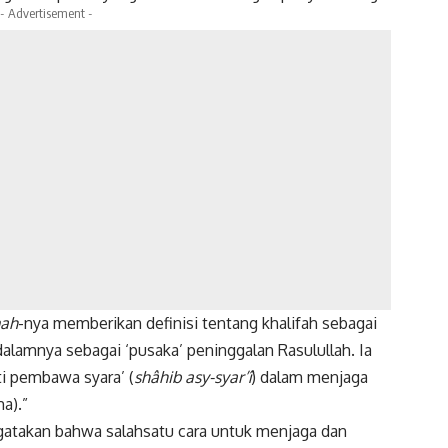
- Advertisement -
ah
-nya memberikan definisi tentang khalifah sebagai
dalamnya sebagai ‘pusaka’ peninggalan Rasulullah. Ia
ti pembawa syara’ (
shâhib asy-syar’î
) dalam menjaga
a).”
takan bahwa salahsatu cara untuk menjaga dan