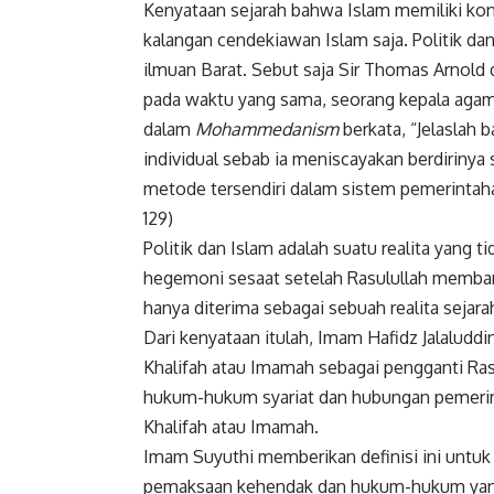
Kenyataan sejarah bahwa Islam memiliki konse
Faceboo
kalangan cendekiawan Islam saja. Politik dan
ilmuan Barat. Sebut saja Sir Thomas Arnold
pada waktu yang sama, seorang kepala agama
dalam
Mohammedanism
berkata, “Jelaslah
individual sebab ia meniscayakan berdiriny
metode tersendiri dalam sistem pemerintaha
129)
Politik dan Islam adalah suatu realita yang t
hegemoni sesaat setelah Rasulullah membang
hanya diterima sebagai sebuah realita sejar
Dari kenyataan itulah, Imam Hafidz Jalaludd
Khalifah atau Imamah sebagai pengganti Ras
hukum-hukum syariat dan hubungan pemerinta
Khalifah atau Imamah.
Imam Suyuthi memberikan definisi ini untuk membedakan den
pemaksaan kehendak dan hukum-hukum yang