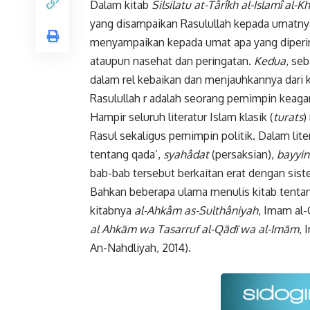
Dalam kitab
Silsilatu at-Târîkh al-Islamî al-
yang disampaikan Rasulullah kepada umatny
menyampaikan kepada umat apa yang diperint
ataupun nasehat dan peringatan.
Kedua
, se
dalam rel kebaikan dan menjauhkannya dari
Rasulullah r adalah seorang pemimpin keag
Hampir seluruh literatur Islam klasik (
turats
)
Rasul sekaligus pemimpin politik. Dalam lite
tentang qada’,
syahâdat
(persaksian),
bayyin
bab-bab tersebut berkaitan erat dengan sis
Bahkan beberapa ulama menulis kitab tenta
kitabnya
al-Ahkâm as-Sulthâniyah
, Imam al-
al Ahkām wa Tasarruf al-Qādī wa al-Imām
, 
An-Nahdliyah, 2014).
Faceboo