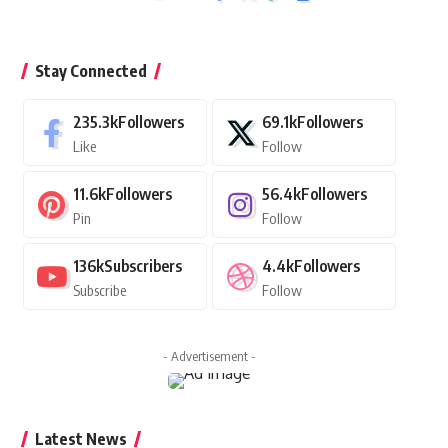
Stay Connected
235.3k
Followers
69.1k
Followers
Like
Follow
11.6k
Followers
56.4k
Followers
Pin
Follow
136k
Subscribers
4.4k
Followers
Subscribe
Follow
- Advertisement -
Latest News