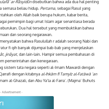
Khulafâ’ ar-Râsyidûn
disebutkan bahwa ada dua hal penting
a semasa beliau hidup.
Pertama
, sebagai Rasul yang
ahkan oleh Allah baik berupa hukum, kabar berita,
bagai pemimpin bagi umat Islam agar senantiasa berada
 keburukan. Dua hal tersebut yang membuktikan bahwa
amaan dan seorang negarawan.
 menyatakan bahwa Rasulullah r adalah seorang Nabi dan
ratur fi qih banyak dijumpai bab-bab yang menjelaskan
ât
,
jinâyat
, dan lain-lain. Hampir semua pembahasan di
tem pemerintahan dan kenegaraan.
ng sistem tata negara seperti al-Imam Mawardi dengan
Qarrafi dengan kitabnya
al-Ihkām fī Tamyīz al-Fatāwā ‘an
Imam al-Ghazali, dan Abu Ya’la al-Farra’. (Majma’ Buhuts
- Advertisement -
k
Twitter