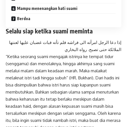
Mampu menenangkan hati suami
Berdoa
Selalu siap ketika suami meminta
إذا دعا الرجل امرأته الى فراشه فلم تأته فبات غضبان عليها لعنتها
الملائكة حتى تصبح. رواه البخاري
“Ketika seorang suami mengajak istrinya ke tempat tidur
(senggama) dan menolaknya, hingga akhirnya sang suami
melalui malam dalam keadaan marah. Maka malaikat
melaknat istri tadi hingga subuh” (HR. Bukhari). Dari hadis ini
bisa disimpulkan bahwa istri harus siap kapanpun suami
membutuhkan. Bahkan sebagian ulama sampai menuturkan
bahwa keharusan itu tetap berlaku meskipun dalam
keadaan haid, dengan alasan kepuasan suami masih bisa
tersalurkan meskipun dengan selain senggama. Oleh karena
itu, bila ingin suami tidak nambah istri, maka buat dia merasa