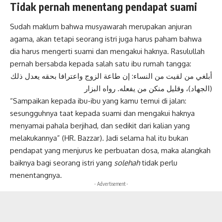
Tidak pernah menentang pendapat suami
Sudah maklum bahwa musyawarah merupakan anjuran
agama, akan tetapi seorang istri juga harus paham bahwa
dia harus mengerti suami dan mengakui haknya. Rasulullah
pernah bersabda kepada salah satu ibu rumah tangga:
أبلغي من لقيت من النساء: إن طاعة الزوج واعترافا بحقه يعدل ذلك
(الجهاد)، وقليل منكن من يفعله. رواه البزار
“Sampaikan kepada ibu-ibu yang kamu temui di jalan:
sesungguhnya taat kepada suami dan mengakui haknya
menyamai pahala berjihad, dan sedikit dari kalian yang
melakukannya” (HR. Bazzar). Jadi selama hal itu bukan
pendapat yang menjurus ke perbuatan dosa, maka alangkah
baiknya bagi seorang istri yang
solehah
tidak perlu
menentangnya.
- Advertisement -