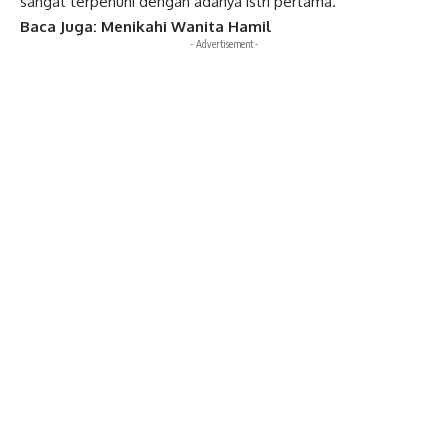
sangat terpenuhi dengan adanya istri pertama.
Baca Juga:
Menikahi Wanita Hamil
- Advertisement -