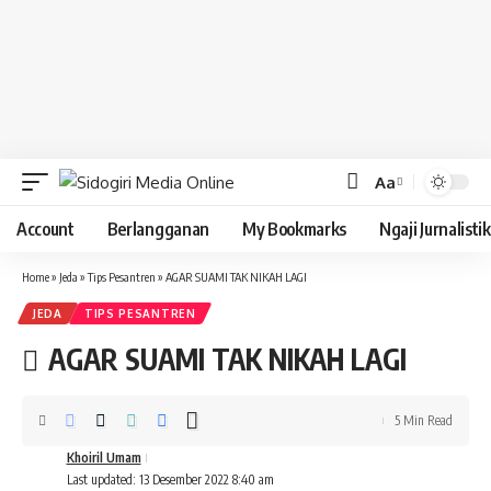
Aa
Font
Resizer
Account
Berlangganan
My Bookmarks
Ngaji Jurnalistik
Home
»
Jeda
»
Tips Pesantren
»
AGAR SUAMI TAK NIKAH LAGI
JEDA
TIPS PESANTREN
AGAR SUAMI TAK NIKAH LAGI
5 Min Read
Khoiril Umam
Last updated: 13 Desember 2022 8:40 am