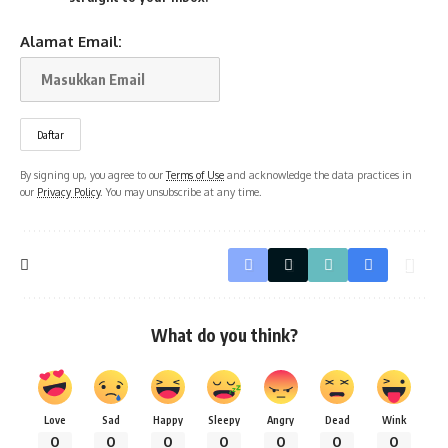
Alamat Email:
By signing up, you agree to our
Terms of Use
and acknowledge the data practices in
our
Privacy Policy
. You may unsubscribe at any time.
What do you think?
Love
Sad
Happy
Sleepy
Angry
Dead
Wink
0
0
0
0
0
0
0