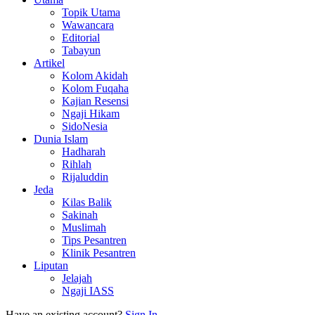
Topik Utama
Wawancara
Editorial
Tabayun
Artikel
Kolom Akidah
Kolom Fuqaha
Kajian Resensi
Ngaji Hikam
SidoNesia
Dunia Islam
Hadharah
Rihlah
Rijaluddin
Jeda
Kilas Balik
Sakinah
Muslimah
Tips Pesantren
Klinik Pesantren
Liputan
Jelajah
Ngaji IASS
Have an existing account?
Sign In