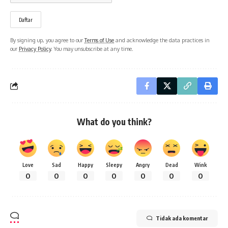
By signing up, you agree to our
Terms of Use
and acknowledge the data practices in
our
Privacy Policy
. You may unsubscribe at any time.
What do you think?
Love
Sad
Happy
Sleepy
Angry
Dead
Wink
0
0
0
0
0
0
0
Tidak ada komentar