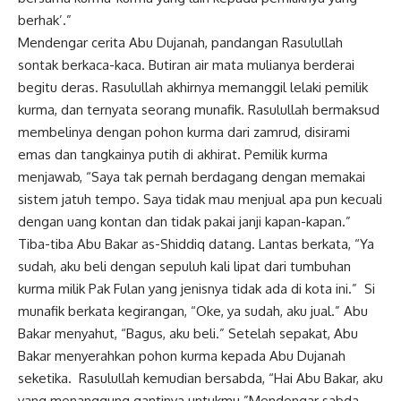
berhak’.”
Mendengar cerita Abu Dujanah, pandangan Rasulullah
sontak berkaca-kaca. Butiran air mata mulianya berderai
begitu deras. Rasulullah akhirnya memanggil lelaki pemilik
kurma, dan ternyata seorang munafik. Rasulullah bermaksud
membelinya dengan pohon kurma dari zamrud, disirami
emas dan tangkainya putih di akhirat. Pemilik kurma
menjawab, “Saya tak pernah berdagang dengan memakai
sistem jatuh tempo. Saya tidak mau menjual apa pun kecuali
dengan uang kontan dan tidak pakai janji kapan-kapan.”
Tiba-tiba Abu Bakar as-Shiddiq datang. Lantas berkata, “Ya
sudah, aku beli dengan sepuluh kali lipat dari tumbuhan
kurma milik Pak Fulan yang jenisnya tidak ada di kota ini.” Si
munafik berkata kegirangan, “Oke, ya sudah, aku jual.” Abu
Bakar menyahut, “Bagus, aku beli.” Setelah sepakat, Abu
Bakar menyerahkan pohon kurma kepada Abu Dujanah
seketika. Rasulullah kemudian bersabda, “Hai Abu Bakar, aku
yang menanggung gantinya untukmu.”Mendengar sabda