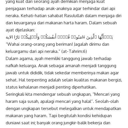
yang kuat dari seorang ayah demikian menjaga kuat
penjagaan terhadap anak-anaknya agar terhindar dari api
neraka. Kehati-hatian sahabat Rasulullah dalam menjaga diri
dan keuarganya dari makanan harta haram. Dalam sebuah
ayat dijelaskan:
یَـٰۤأَیُّهَا ٱلَّذِینَ ءَامَنُوا۟ قُوۤا۟ أَنفُسَكُمۡ وَأَهۡلِیكُمۡ نَارًا الاية
“Wahai orang-orang yang beriman! Jagalah dirimu dan
keluargamu dari api neraka.” (at-Tahrim:6)
Dalam agama, ayah memiliki tanggung jawab terhadap
nafkah keluarga. Anak sebagai amanah menjadi tanggung
jawab untuk dididik, tidak sekedar memberinya makan agar
sehat. Hal terpenting adalah selain kualitas makanan bergizi,
status kehalanan menjadi penting diperhatikan.
Seringkali kita mendengar sebuah ungkapan, “Mencari yang
haram saja susah, apalagi mencari yang halal”. Seolah-olah
dengan ungkapan tersebut melegalkan untuk mendapatkan
makanan yang haram. Tapi begitulah kondisi kehidupan
duniawi saat ini; banyak orang jungkir-balik bekerja dan