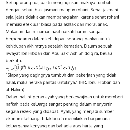
Setiap orang tua, pasti menginginkan anaknya tumbuh
dengan sehat, baik jasmani maupun rohani. Sehat jasmani
saja, jelas tidak akan membahagiakan, karena sehat rohani
memiliki efek luar biasa pada akhlak dan moral anak.
Makanan dan minuman hasil nafkah haram sangat
berpengaruh dalam kehidupan seorang, bahkan untuk
kehidupan akhiratnya setelah kematian. Dalam sebuah
riwayat Ibn Hibban dari Abu Bakr Ash Shiddiq ra, beliau
berkata:
مَنْ نَبَتَ لَحْمُهُ مِنَ السُّحْتِ فَالنَّارُ أَوْلَى بِهِ
“Siapa yang dagingnya tumbuh dari pekerjaan yang tidak
halal, maka neraka pantas untuknya.” (HR. Ibnu Hibban dan
al-Hakim)
Dalam hal ini, peran ayah yang berkewajiban untuk memberi
nafkah pada keluarga sangat penting dalam menyortir
segala rezeki yang didapat. Ayah, yang menjadi sumber
ekonomi keluarga tidak boleh memikirkan bagaimana
keluarganya kenyang dan bahagia atas harta yang