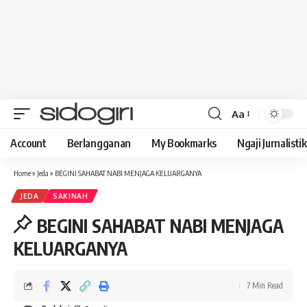
Aa
Font
Resizer
Account
Berlangganan
My Bookmarks
Ngaji Jurnalistik
Home
»
Jeda
»
BEGINI SAHABAT NABI MENJAGA KELUARGANYA
JEDA
SAKINAH
BEGINI SAHABAT NABI MENJAGA
KELUARGANYA
7 Min Read