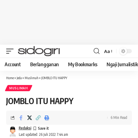
Aa
Font
Resizer
Account
Berlangganan
My Bookmarks
Ngaji Jurnalistik
Home
»
Jeda
»
Muslimah
»
JOMBLO ITU HAPPY
MUSLIMAH
JOMBLO ITU HAPPY
6 Min Read
Redaksi
Last updated: 26 Juli 2022 7:44 am