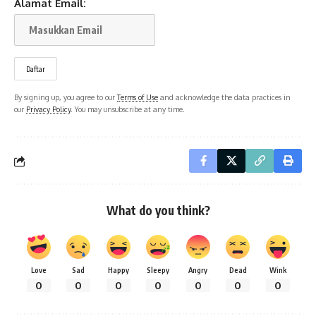
Alamat Email:
By signing up, you agree to our
Terms of Use
and acknowledge the data practices in
our
Privacy Policy
. You may unsubscribe at any time.
What do you think?
Love
Sad
Happy
Sleepy
Angry
Dead
Wink
0
0
0
0
0
0
0