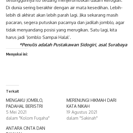
sesungguhnya itu sedang menjerumuskan dalam kerugian.
Di dunia sering berakhir dengan air mata kesedihan. Lebih-
lebih di akhirat akan lebih parah lagi. Jika sekarang masih
pacaran, segera putuskan pacarnya dan jadilah jomblo, agar
tidak menyandang posisi yang merugikan. Satu lagi, kita
harus jadi ‘Jomblo Sampai Halal’.
*Penulis adalah Pustakawan Sidogiri, asal Surabaya
Menyukai ini:
Terkait
MENGAKU JOMBLO,
MERENUNGI HIKMAH DARI
PADAHAL BERISTRI
KATA NIKAH
5 Mei 2021
19 Agustus 2021
dalam "Kolom Fuqaha"
dalam "Sakinah"
ANTARA CINTA DAN