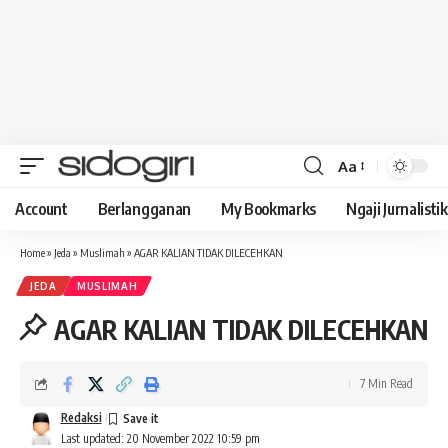
Aa
Font
Resizer
Account
Berlangganan
My Bookmarks
Ngaji Jurnalistik
Home
»
Jeda
»
Muslimah
»
AGAR KALIAN TIDAK DILECEHKAN
JEDA
MUSLIMAH
AGAR KALIAN TIDAK DILECEHKAN
7 Min Read
Redaksi
Last updated: 20 November 2022 10:59 pm