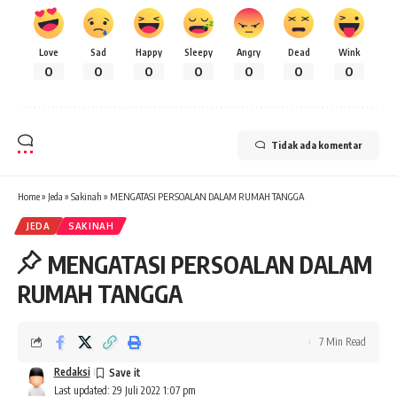
Love
Sad
Happy
Sleepy
Angry
Dead
Wink
0
0
0
0
0
0
0
Tidak ada komentar
Home
»
Jeda
»
Sakinah
»
MENGATASI PERSOALAN DALAM RUMAH TANGGA
JEDA
SAKINAH
MENGATASI PERSOALAN DALAM
RUMAH TANGGA
7 Min Read
Redaksi
Last updated: 29 Juli 2022 1:07 pm