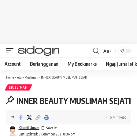
Aa
Font
Resizer
Account
Berlangganan
My Bookmarks
Ngaji Jurnalistik
Home
»
Jeda
»
Muslimah
»
INNER BEAUTY MUSLIMAH SEJATI
MUSLIMAH
INNER BEAUTY MUSLIMAH SEJATI
6 Min Read
Khoiril Umam
Last updated: 8 Desember 2021 8:06 pm