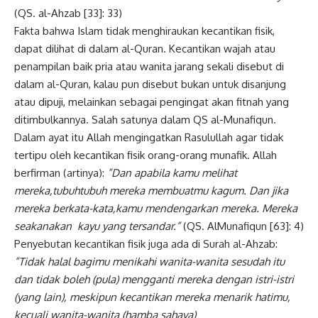
(QS. al-Ahzab [33]: 33)
Fakta bahwa Islam tidak menghiraukan kecantikan fisik,
dapat dilihat di dalam al-Quran. Kecantikan wajah atau
penampilan baik pria atau wanita jarang sekali disebut di
dalam al-Quran, kalau pun disebut bukan untuk disanjung
atau dipuji, melainkan sebagai pengingat akan fitnah yang
ditimbulkannya. Salah satunya dalam QS al-Munafiqun.
Dalam ayat itu Allah mengingatkan Rasulullah agar tidak
tertipu oleh kecantikan fisik orang-orang munafik. Allah
berfirman (artinya):
”Dan apabila kamu melihat
mereka,tubuhtubuh mereka membuatmu kagum. Dan jika
mereka berkata-kata,kamu mendengarkan mereka. Mereka
seakanakan kayu yang tersandar.”
(QS. AlMunafiqun [63]: 4)
Penyebutan kecantikan fisik juga ada di Surah al-Ahzab:
”Tidak halal bagimu menikahi wanita-wanita sesudah itu
dan tidak boleh (pula) mengganti mereka dengan istri-istri
(yang lain), meskipun kecantikan mereka menarik hatimu,
kecuali wanita-wanita (hamba sahaya)