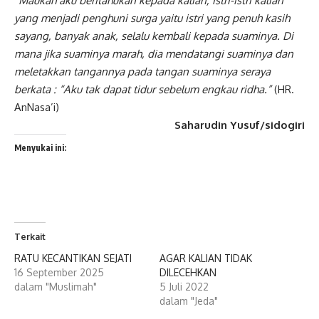
“Maukah aku beritahukan kepada kalian, istri-istri kalian
yang menjadi penghuni surga yaitu istri yang penuh kasih
sayang, banyak anak, selalu kembali kepada suaminya. Di
mana jika suaminya marah, dia mendatangi suaminya dan
meletakkan tangannya pada tangan suaminya seraya
berkata : “Aku tak dapat tidur sebelum engkau ridha.”
(HR.
AnNasa’i)
Saharudin Yusuf/sidogiri
Menyukai ini:
Terkait
RATU KECANTIKAN SEJATI
AGAR KALIAN TIDAK
16 September 2025
DILECEHKAN
dalam "Muslimah"
5 Juli 2022
dalam "Jeda"