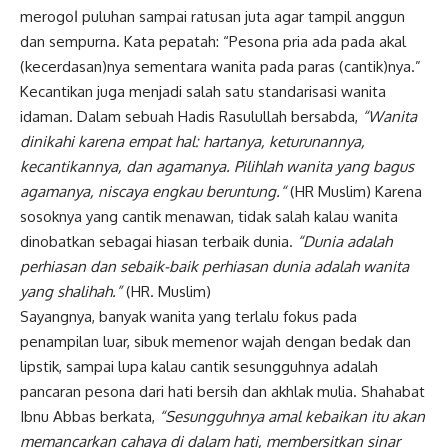
merogoا puluhan sampai ratusan juta agar tampil anggun
dan sempurna. Kata pepatah: “Pesona pria ada pada akal
(kecerdasan)nya sementara wanita pada paras (cantik)nya.”
Kecantikan juga menjadi salah satu standarisasi wanita
idaman. Dalam sebuah Hadis Rasulullah bersabda,
“Wanita
dinikahi karena empat hal: hartanya, keturunannya,
kecantikannya, dan agamanya. Pilihlah wanita yang bagus
agamanya, niscaya engkau beruntung.“
(HR Muslim) Karena
sosoknya yang cantik menawan, tidak salah kalau wanita
dinobatkan sebagai hiasan terbaik dunia.
“Dunia adalah
perhiasan dan sebaik-baik perhiasan dunia adalah wanita
yang shalihah.”
(HR. Muslim)
Sayangnya, banyak wanita yang terlalu fokus pada
penampilan luar, sibuk memenor wajah dengan bedak dan
lipstik, sampai lupa kalau cantik sesungguhnya adalah
pancaran pesona dari hati bersih dan akhlak mulia. Shahabat
Ibnu Abbas berkata,
“Sesungguhnya amal kebaikan itu akan
memancarkan cahaya di dalam hati, membersitkan sinar