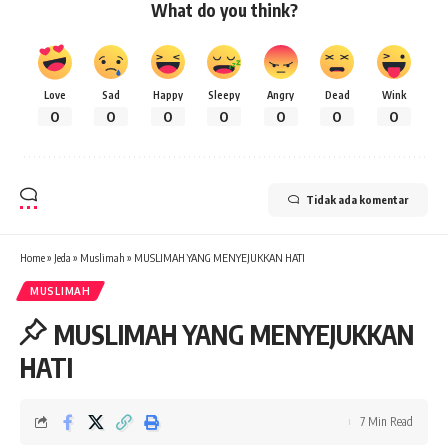
What do you think?
Love
Sad
Happy
Sleepy
Angry
Dead
Wink
0
0
0
0
0
0
0
Tidak ada komentar
Home
»
Jeda
»
Muslimah
»
MUSLIMAH YANG MENYEJUKKAN HATI
MUSLIMAH
MUSLIMAH YANG MENYEJUKKAN
HATI
7 Min Read