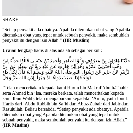
SHARE
“Setiap penyakit ada obatnya. Apabila ditemukan obat yang Apabila
ditemukan obat yang tepat untuk sebuah penyakit, maka sembuhlah
penyakit itu dengan izin Allah.”
(HR Muslim)
Uraian
lengkap hadis di atas adalah sebagai berikut :
حدَّثَنَا هَارُوْنَ بِنْ مَعْرُوْفٍ وَأَبُوْ الطَّاهِرِ وَأَحْمَدُ بْنُ عِيْسَى قَالُوْا حَدَثَّنَا اِبْنُ
وَهْبٍ أَخْبَرَنِيْ عَمْرٌو وَهُوَ اِبْنُ حَارِثِ عَنْ عَبْدِ رَبِهِّ بْنِ سِعِيْدٍ عَنْ أَبِىْ
الزُّبَيْرِ عَنْ جَابِر عَنْ رَسُوْلِ اللهِ صَلَّى اللهُ عَلَيْهِ وَسَلَّمَ أَنَهُ قاَلَ لِكُلٍّ دَاءٍ
دَوَاءٌ فَإِذَا أُصِيْبَ دَوَاءُ الدَّاءِ بَرَأَ بِإِدْنِ اللهِ عَزَّ وَجَلَّ
“Telah menceritakan kepada kami Harun bin Makruf Abuth-Thahir
serta Ahmad bin ‘Isa, mereka berkata, telah menceritakan kepada
kami Ibnu Wahb, telah mengabarkan kepadaku ‘Amru, yaitu Ibnul-
Harits dari ‘Abdu Rabbih bin Sa’id dari Abuz-Zubair dari Jabir dari
Rasulullah, Beliau bersabda, “Setiap penyakit ada obatnya. Apabila
ditemukan obat yang Apabila ditemukan obat yang tepat untuk
sebuah penyakit, maka sembuhlah penyakit itu dengan izin Allah.”
(HR Muslim)