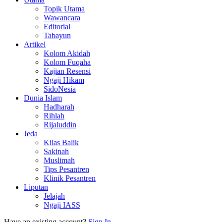
Topik Utama
Wawancara
Editorial
Tabayun
Artikel
Kolom Akidah
Kolom Fuqaha
Kajian Resensi
Ngaji Hikam
SidoNesia
Dunia Islam
Hadharah
Rihlah
Rijaluddin
Jeda
Kilas Balik
Sakinah
Muslimah
Tips Pesantren
Klinik Pesantren
Liputan
Jelajah
Ngaji IASS
Have an existing account?
Sign In