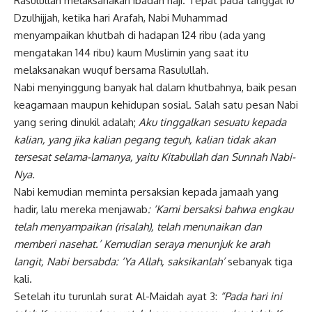
Rasulullah melaksanakan
ibadah haji
. Tepat pada tanggal 10
Dzulhijjah, ketika hari Arafah, Nabi Muhammad
menyampaikan khutbah di hadapan 124 ribu (ada yang
mengatakan 144 ribu) kaum Muslimin yang saat itu
melaksanakan wuquf bersama Rasulullah.
Nabi menyinggung banyak hal dalam khutbahnya, baik pesan
keagamaan maupun kehidupan sosial. Salah satu pesan Nabi
yang sering dinukil adalah;
Aku tinggalkan sesuatu kepada
kalian, yang jika kalian pegang teguh, kalian tidak akan
tersesat selama-lamanya, yaitu Kitabullah dan Sunnah Nabi-
Nya.
Nabi kemudian meminta persaksian kepada jamaah yang
hadir, lalu mereka menjawab
: ‘Kami bersaksi bahwa engkau
telah menyampaikan (risalah), telah menunaikan dan
memberi nasehat.’ Kemudian seraya menunjuk ke arah
langit, Nabi bersabda: ‘Ya Allah, saksikanlah’
sebanyak tiga
kali.
Setelah itu turunlah surat Al-Maidah ayat 3:
“Pada hari ini