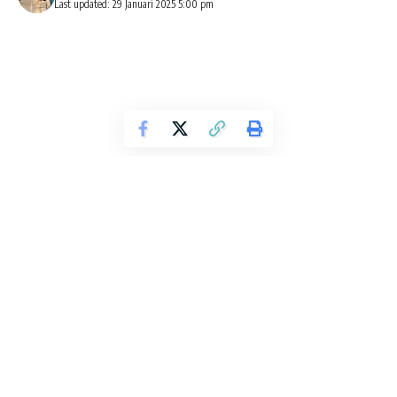
Last updated: 29 Januari 2025 5:00 pm
Makar Hasyasyin
Hasyasyin atau dalam bahasa Ingris disebut
Assasin
,
merupakan pecahan dari sekte Syiah Ismailiyah Nizariyah