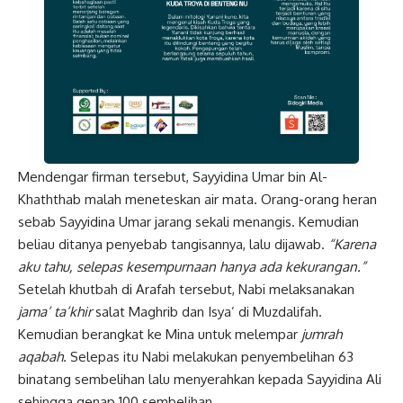
Mendengar firman tersebut, Sayyidina Umar bin Al-
Khaththab malah meneteskan air mata. Orang-orang heran
sebab Sayyidina Umar jarang sekali menangis. Kemudian
beliau ditanya penyebab tangisannya, lalu dijawab.
“Karena
aku tahu, selepas kesempurnaan hanya ada kekurangan.”
Setelah khutbah di
Arafah
tersebut, Nabi melaksanakan
jama’ ta’khir
salat Maghrib dan Isya’ di Muzdalifah.
Kemudian berangkat ke Mina untuk melempar
jumrah
aqabah.
Selepas itu Nabi melakukan penyembelihan 63
binatang sembelihan lalu menyerahkan kepada Sayyidina Ali
sehingga genap 100 sembelihan.