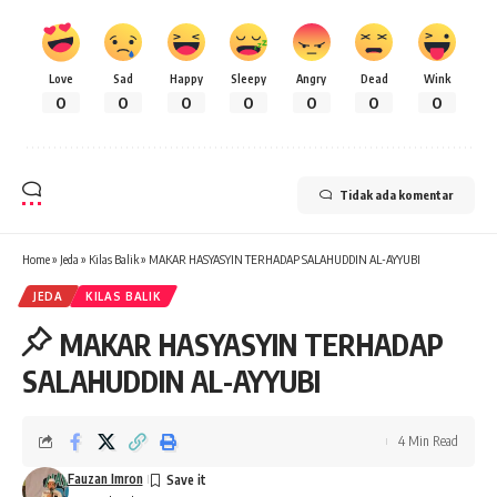
Love
Sad
Happy
Sleepy
Angry
Dead
Wink
0
0
0
0
0
0
0
Tidak ada komentar
Home
»
Jeda
»
Kilas Balik
»
MAKAR HASYASYIN TERHADAP SALAHUDDIN AL-AYYUBI
JEDA
KILAS BALIK
MAKAR HASYASYIN TERHADAP
SALAHUDDIN AL-AYYUBI
4 Min Read
Fauzan Imron