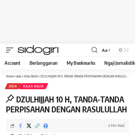
Aa
Font
Resizer
Account
Berlangganan
My Bookmarks
Ngaji Jurnalistik
Home
»
Jeda
»
Kilas Balik
»
DZULHIJJAH 10 H, TANDA-TANDA PERPISAHAN DENGAN RASULULLAH
JEDA
KILAS BALIK
DZULHIJJAH 10 H, TANDA-TANDA
PERPISAHAN DENGAN RASULULLAH
4 Min Read