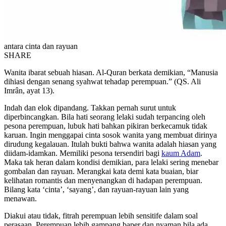
antara cinta dan rayuan
SHARE
Wanita ibarat sebuah hiasan. Al-Quran berkata demikian, “Manusia
dihiasi dengan senang syahwat tehadap perempuan.” (QS. Ali
Imrân, ayat 13).
Indah dan elok dipandang. Takkan pernah surut untuk
diperbincangkan. Bila hati seorang lelaki sudah terpancing oleh
pesona perempuan, lubuk hati bahkan pikiran berkecamuk tidak
karuan. Ingin menggapai cinta sosok wanita yang membuat dirinya
dirudung kegalauan. Itulah bukti bahwa wanita adalah hiasan yang
diidam-idamkan. Memiliki pesona tersendiri bagi
kaum Adam
.
Maka tak heran dalam kondisi demikian, para lelaki sering menebar
gombalan dan rayuan. Merangkai kata demi kata buaian, biar
kelihatan romantis dan menyenangkan di hadapan perempuan.
Bilang kata ‘cinta’, ‘sayang’, dan rayuan-rayuan lain yang
menawan.
Diakui atau tidak, fitrah perempuan lebih sensitife dalam soal
perasaan. Perempuan lebih gampang baper dan nyaman bila ada