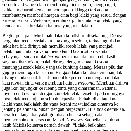
sosok lelaki yang selalu membuatnya tersenyum, menghargai,
bahkan menuruti kemauan perempuan. Hingga terkadang
membuatnya memberi harapan cinta bagi lelaki yang sesuai dengan
kriteria barusan. Welcome, membuka pintu cinta bagi lelaki yang
hendak masuk ke dalam hatinya yang mendalam.
Begitu pula para Muslimah dalam kondisi rumit sekarang. Dengan
pergaulan media sosial dan lingkungan sekitar, terkadang iri dan
sakit hati bila dirinya tak memiliki sosok lelaki yang menjadi
pelabuhan cintanya yang mendalam. Dalam situai wanita
sebayanya, sudah mulai
berani
berpacaran dan memadu kasih
sayang diharamkan, malah dirinya dengan tangan kosong
menunggu sosok lelaki yang tak kunjung datang. Merasa pilu dan
gugup menunggu kepastian. Hingga dalam kondisi demikian, tak
disangka ada sosok lelaki muncul ke permukaan dengan untaian
kata rayuan cinta yang membuat hatinya
welcome
. Membuat dirinya
juga ikut terjungkir ke lubang cinta yang diharamkan. Padahal
rayuan cinta yang didengunkan oleh lelaki tersebut pada ujungnya
juga tidak menjanjikan sebuah kepastian. Sebab, di antara tanda
lelaki yang baik ialah dia yang berani mewujudkan cintanya ke
jenjang pelaminan, bukan dengan berpacaran. Bila tidak demikian,
berarti cintanya hanyalah gombalan belaka sebagai alat
mempermainkan perasaan. Mas d. Nawawy Sadoellah salah satu
katib Majelis keluarga pernah dawuh, “Lelaki baik akan
menikahimu secepatnya, bukan mengajaknya pacaran berlama-