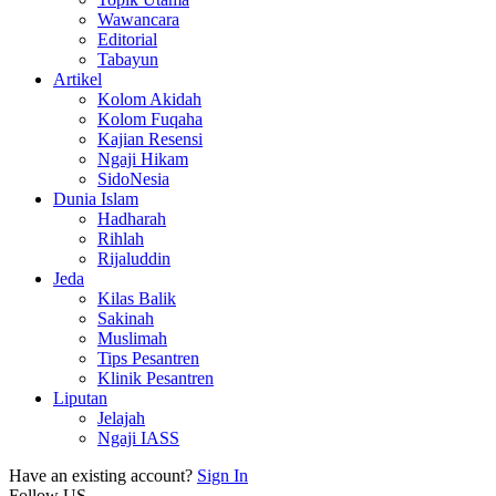
Wawancara
Editorial
Tabayun
Artikel
Kolom Akidah
Kolom Fuqaha
Kajian Resensi
Ngaji Hikam
SidoNesia
Dunia Islam
Hadharah
Rihlah
Rijaluddin
Jeda
Kilas Balik
Sakinah
Muslimah
Tips Pesantren
Klinik Pesantren
Liputan
Jelajah
Ngaji IASS
Have an existing account?
Sign In
Follow US