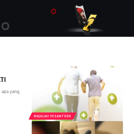
TI
p apa yang
MAJALAH PESANTREN