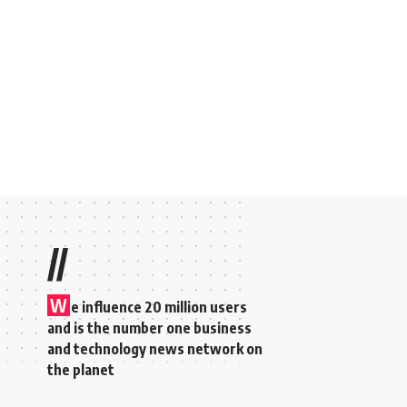
//
W
e influence 20 million users
and is the number one business
and technology news network on
the planet