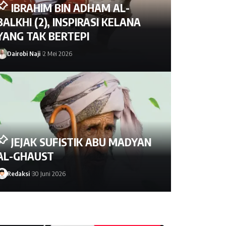
IBRAHIM BIN ADHAM AL-
BALKHI (2), INSPIRASI KELANA
YANG TAK BERTEPI
Dairobi Naji
2 Mei 2026
JEJAK SUFISTIK ABU MADYAN
AL-GHAUST
Redaksi
30 Juni 2026
Dairobi Naji
2 Mei 2026