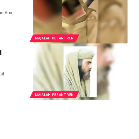
tan Amu
MAJALAH PESANTREN
I
lah
MAJALAH PESANTREN