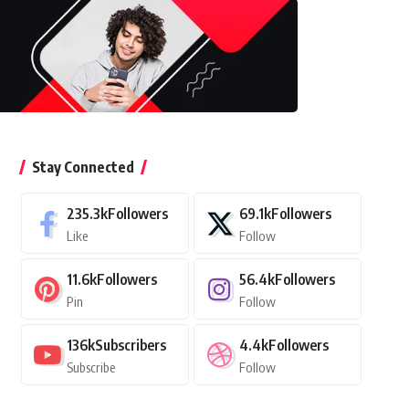
Stay Connected
235.3k
Followers
69.1k
Followers
Like
Follow
11.6k
Followers
56.4k
Followers
Pin
Follow
136k
Subscribers
4.4k
Followers
Subscribe
Follow