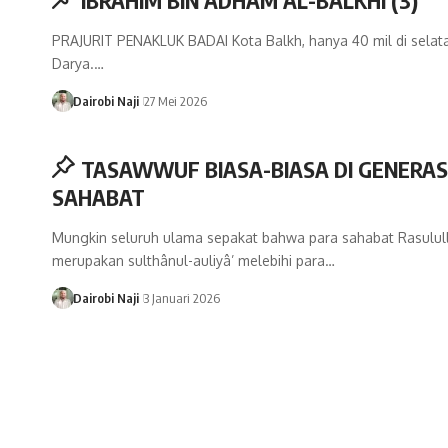
IBRAHIM BIN ADHAM AL-BALKHI (3)
PRAJURIT PENAKLUK BADAI Kota Balkh, hanya 40 mil di sela
Darya.…
Dairobi Naji
27 Mei 2026
TASAWWUF BIASA-BIASA DI GENERAS
SAHABAT
Mungkin seluruh ulama sepakat bahwa para sahabat Rasulul
merupakan sulthânul-auliyâ’ melebihi para…
Dairobi Naji
3 Januari 2026