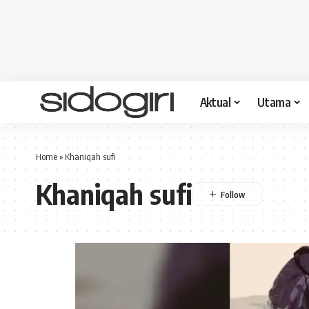
Aktual
Utama
Home
»
Khaniqah sufi
Khaniqah sufi