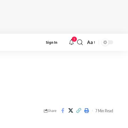
3
Aa
Sign In
Font
Resizer
7 Min Read
Share