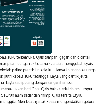
pala suku terkemuka. Qais tampan, gagah dan dicintai
k
Twitter
Gmail
erampilan, dengan skil utama keahlian menggubah syair.
kolah paling prestisius kala itu. Hanya kalangan keluarga
 putri kepala suku tetangga, Layla yang cantik jelita,
r Layla tapi pulang dengan tangan hampa.
a menaklukkan hati Qais. Qais bak keledai dalam lumpur
 Seluruh alam sadar dan mimpi Qais tersita Layla.
n menggila. Membuatnya tak kuasa mengendalikan gelora