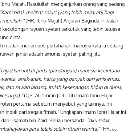
 Ibnu Majah, Rasulullah menganjurkan orang yang sedang
“Kami tidak melihat solusi (yang lebih mujarab) bagi
n menikah.”
(HR. Ibnu Majah) Anjuran Baginda ini salah
k kecolongan rayuan syetan terkutuk yang lebih leluasa
ung cinta.
bih mudah menembus pertahanan manusia kala ia sedang
 (lawan jenis) adalah amunisi syetan paling jitu.
“Dijadikan indah pada (pandangan) manusia kecintaan
-wanita, anak-anak, harta yang banyak dari jenis emas,
ak, dan sawah ladang. Itulah kesenangan hidup di dunia,
k (surga).”
(QS. Ali ‘Imran [03] : 14) Imam Ibnu Hajar
rutan pertama sebelum menyebut yang lainnya. Ini
h induk dari segala fitnah.” Ungkapan Imam Ibnu Hajar ini
 dari Usamah bin Zaid. Beliau bersabda,
“Aku tidak
bahayakan para lelaki selain fitnah wanita.”
(HR. al-