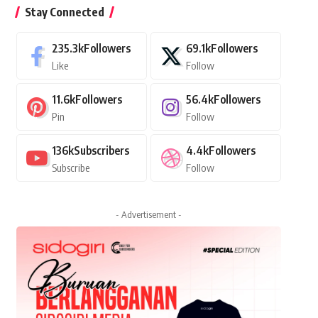
Stay Connected
235.3k
Followers
69.1k
Followers
Like
Follow
11.6k
Followers
56.4k
Followers
Pin
Follow
136k
Subscribers
4.4k
Followers
Subscribe
Follow
- Advertisement -