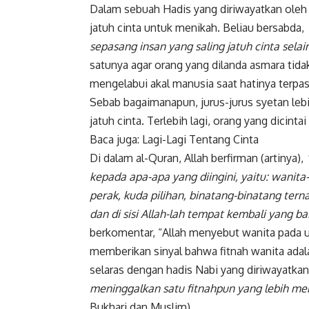
Dalam sebuah Hadis yang diriwayatkan oleh
jatuh cinta untuk
menikah
. Beliau bersabda,
sepasang insan yang saling jatuh cinta selai
satunya agar orang yang dilanda asmara tida
mengelabui akal manusia saat hatinya terpas
Sebab bagaimanapun, jurus-jurus syetan le
jatuh cinta. Terlebih lagi, orang yang dicintai
Baca juga:
Lagi-Lagi Tentang Cinta
Di dalam al-Quran, Allah berfirman (artinya),
kepada apa-apa yang diingini, yaitu: wanita
perak, kuda pilihan, binatang-binatang tern
dan di sisi Allah-lah tempat kembali yang bai
berkomentar, “Allah menyebut wanita pada u
memberikan sinyal bahwa fitnah wanita adala
selaras dengan hadis Nabi yang diriwayatkan
meninggalkan satu fitnahpun yang lebih mem
Bukhari dan Muslim)