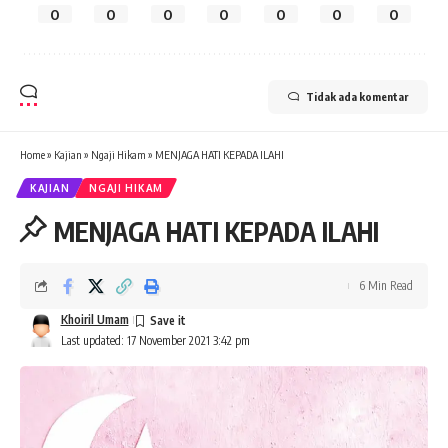
0
0
0
0
0
0
0
Tidak ada komentar
Home
»
Kajian
»
Ngaji Hikam
»
MENJAGA HATI KEPADA ILAHI
KAJIAN
NGAJI HIKAM
MENJAGA HATI KEPADA ILAHI
6 Min Read
Khoiril Umam
Last updated: 17 November 2021 3:42 pm