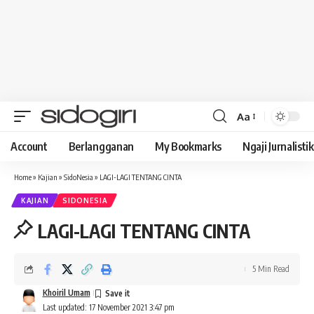
Aa
Font
Resizer
Account
Berlangganan
My Bookmarks
Ngaji Jurnalistik
Home
»
Kajian
»
SidoNesia
»
LAGI-LAGI TENTANG CINTA
KAJIAN
SIDONESIA
LAGI-LAGI TENTANG CINTA
5 Min Read
Khoiril Umam
Last updated: 17 November 2021 3:47 pm