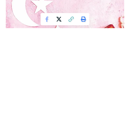
Menjaga Hati Kepada Ilahi
إِنْ لَمْ تُحَسِّنْ ظَنَّكَ بِهِ لِأَجْلِ جَمِيْلِ وَصْفِهِ حَسِّنْ ظَنَّكَ بِهِ لِوُجُوْدِ
مُعَامَلَتِهِ مَعَكَ فَهَلْ عَوَّدَكَ إِلَّا حَسَنًا وَهَلْ أَسْدَى اِلَيْكَ إِلَا مِنَنًا؟
Jika engkau belum bisa berbaik sangka kepada Allah
dengan kesempurnaan sifat-Nya, maka hendaklah engkau
berbaik sangka terhadap wujud-nya yang selalu berinteraksi
denganmu. Bukankah Dia tidak membawamu selain pada
kebaikan? Dan tidak menggiringmumu selain pada