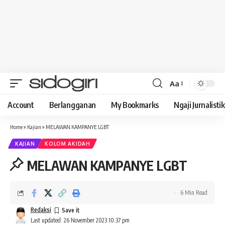
Aa
Font
Resizer
Account
Berlangganan
My Bookmarks
Ngaji Jurnalistik
Home
»
Kajian
»
MELAWAN KAMPANYE LGBT
KAJIAN
KOLOM AKIDAH
MELAWAN KAMPANYE LGBT
6 Min Read
Redaksi
Last updated: 26 November 2023 10:37 pm