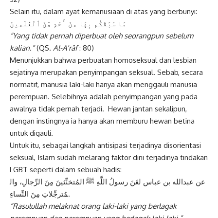
Selain itu, dalam ayat kemanusiaan di atas yang berbunyi:
مَا سَبَقَكُم بِهَا مِنْ أَحَدٍ مِّنَ ٱلْعَٰلَمِينَ
“Yang tidak pernah diperbuat oleh seorangpun sebelum
kalian.”
(QS.
Al-A’râf
: 80)
Menunjukkan bahwa perbuatan homoseksual dan lesbian
sejatinya merupakan penyimpangan seksual. Sebab, secara
normatif, manusia laki-laki hanya akan menggauli manusia
perempuan. Selebihnya adalah penyimpangan yang pada
awalnya tidak pernah terjadi. Hewan jantan sekalipun,
dengan instingnya ia hanya akan memburu hewan betina
untuk digauli.
Untuk itu, sebagai langkah antisipasi terjadinya disorientasi
seksual, Islam sudah melarang faktor dini terjadinya tindakan
LGBT seperti dalam sebuah hadis:
عن عبدالله بن عباس لعَنَ رسولُ اللَّهِ ﷺ المُتخنِّثينَ مِنَ الرِّجالِ، وال
مُترجِّلاتِ مِنَ النِّساءِ.
“Rasulullah melaknat orang laki-laki yang berlagak