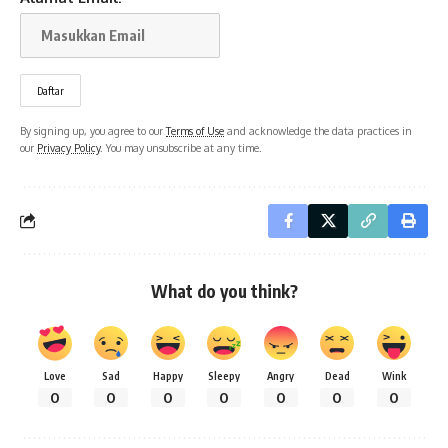
By signing up, you agree to our
Terms of Use
and acknowledge the data practices in
our
Privacy Policy
. You may unsubscribe at any time.
What do you think?
Love
Sad
Happy
Sleepy
Angry
Dead
Wink
0
0
0
0
0
0
0