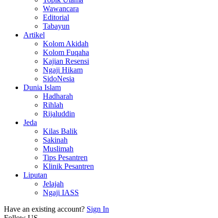
Wawancara
Editorial
Tabayun
Artikel
Kolom Akidah
Kolom Fuqaha
Kajian Resensi
Ngaji Hikam
SidoNesia
Dunia Islam
Hadharah
Rihlah
Rijaluddin
Jeda
Kilas Balik
Sakinah
Muslimah
Tips Pesantren
Klinik Pesantren
Liputan
Jelajah
Ngaji IASS
Have an existing account?
Sign In
Follow US