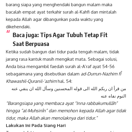
barang siapa yang menghendaki bangun malam maka
bacalah empat ayat terkahir surah al-Kahfi dan mintalah
kepada Allah agar dibangunkan pada waktu yang
dikehendaki.
Baca juga:
Tips Agar Tubuh Tetap Fit
Saat Berpuasa
Ketika sudah bangun dari tidur pada tengah malam, tidak
jarang rasa kantuk masih mengikat mata. Sebagai solusi,
Anda bisa mengambil faedah surah al-A’raf ayat 54-56
sebagaimana yang disebutkan dalam
ad-Durrun-Nazhim fÎ
Khawashil-Quranil-‘azhim
hal. 54:
من قرأ ان ربكم الله الى قوله المحسنين وسأل الله ان ينفي عنه
النوم نفاه عنه
“Barangsiapa yang membaca ayat “Inna rabbakumullâh”
hingga “al-Muhsinîn” dan memohon kepada Allah agar tidak
tidur, maka Allah akan menolaknya dari tidur.”
Lakukan Ini Pada Siang Hari