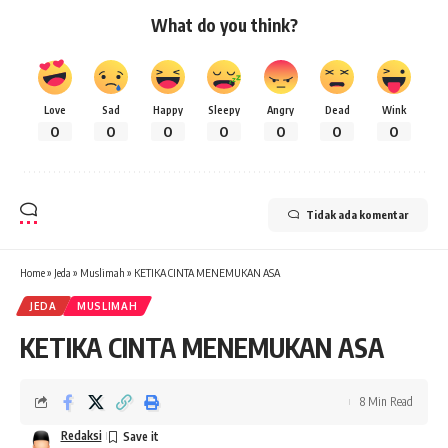
What do you think?
Love
Sad
Happy
Sleepy
Angry
Dead
Wink
0
0
0
0
0
0
0
Tidak ada komentar
Home
»
Jeda
»
Muslimah
»
KETIKA CINTA MENEMUKAN ASA
JEDA
MUSLIMAH
KETIKA CINTA MENEMUKAN ASA
8 Min Read
Redaksi