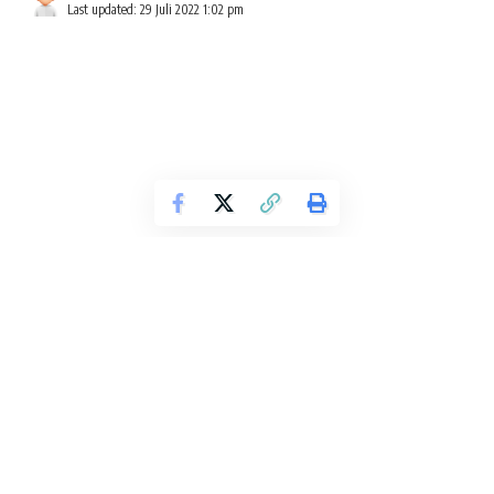
Last updated: 29 Juli 2022 1:02 pm
KETIKA CINTA MENEMUKAN ASA
(CINTA DALAM DOA, RESTU ADA DI BALIK USAHA)
Hidup mesra di masa senja bersama pasangan yang dicinta