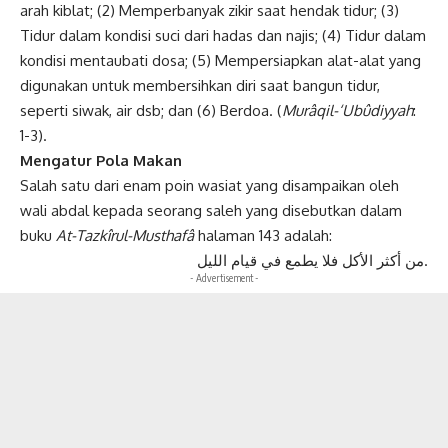
arah kiblat; (2) Memperbanyak zikir saat hendak tidur; (3)
Tidur dalam kondisi suci dari hadas dan najis; (4) Tidur dalam
kondisi mentaubati dosa; (5) Mempersiapkan alat-alat yang
digunakan untuk membersihkan diri saat bangun tidur,
seperti siwak, air dsb; dan (6) Berdoa. (
Murâqil-‘Ubûdiyyah
:
1-3).
Mengatur Pola Makan
Salah satu dari enam poin wasiat yang disampaikan oleh
wali
abdal kepada seorang saleh yang disebutkan dalam
buku
At-Tazkîrul-Musthafâ
halaman 143 adalah:
من أكثر الأكل فلا يطمع في قيام الليل.
- Advertisement -