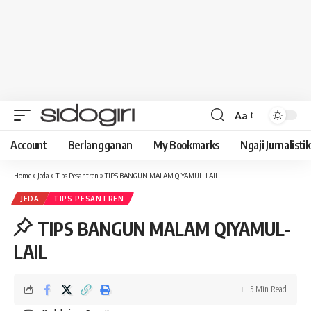
Aa
Font
Resizer
Account
Berlangganan
My Bookmarks
Ngaji Jurnalistik
Home
»
Jeda
»
Tips Pesantren
»
TIPS BANGUN MALAM QIYAMUL-LAIL
JEDA
TIPS PESANTREN
TIPS BANGUN MALAM QIYAMUL-
LAIL
5 Min Read