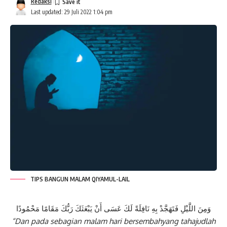
Redaksi
Last updated: 29 Juli 2022 1:04 pm
TIPS BANGUN MALAM QIYAMUL-LAIL
وَمِنَ اللَّيْلِ فَتَهَجَّدْ بِهِ نَافِلَةً لَكَ عَسَى أَنْ يَبْعَثَكَ رَبُّكَ مَقَامًا مَحْمُودًا
“Dan pada sebagian malam hari bersembahyang tahajudlah