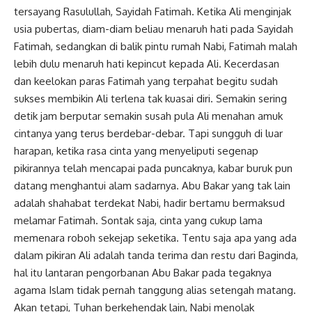
tersayang Rasulullah, Sayidah Fatimah. Ketika Ali menginjak
usia pubertas, diam-diam beliau menaruh hati pada Sayidah
Fatimah
, sedangkan di balik pintu rumah Nabi, Fatimah malah
lebih dulu menaruh hati kepincut kepada Ali. Kecerdasan
dan keelokan paras Fatimah yang terpahat begitu sudah
sukses membikin Ali terlena tak kuasai diri. Semakin sering
detik jam berputar semakin susah pula Ali menahan amuk
cintanya yang terus berdebar-debar. Tapi sungguh di luar
harapan, ketika
rasa cinta
yang menyeliputi segenap
pikirannya telah mencapai pada puncaknya, kabar buruk pun
datang menghantui alam sadarnya. Abu Bakar yang tak lain
adalah shahabat terdekat Nabi, hadir bertamu bermaksud
melamar Fatimah. Sontak saja, cinta yang cukup lama
memenara roboh sekejap seketika. Tentu saja apa yang ada
dalam pikiran Ali adalah tanda terima dan restu dari Baginda,
hal itu lantaran pengorbanan Abu Bakar pada tegaknya
agama Islam tidak pernah tanggung alias setengah matang.
Akan tetapi, Tuhan berkehendak lain, Nabi menolak