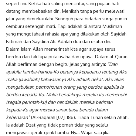
seperti ini. Ketika hati saling mencintai, sang pujaan hati
datang membebaskan diri. Menikah tanpa perlu melewati
jalur yang dimurkai ilahi. Sungguh para bidadari surga pun iri
cemburu setengah mati. Tapi adakah di antara Muslimah
yang mengetahaui rahasia apa yang dilakukan oleh Sayidah
Fatimah dan Sayidina Ali. Adalah doa dan usaha diri.
Dalam Islam Allah memerintah kita agar supaya terus
berdoa dan tak lupa pula usaha dan upaya. Dalam al-Quran
Allah berfirman dengan begitu jelas yang artinya:
“Dan
apabila hamba
-hamba-Ku bertanya kepadamu tentang Aku
maka (jawablah) bahwasanya Aku adalah dekat. Aku akan
mengabulkan permohonan orang yang berdoa apabila ia
berdoa kepada-Ku. Maka hendaknya mereka itu memenuhi
(segala perintah-ku) dan hendaklah mereka beriman
kepada-Ku agar mereka
sanantiasa berada dalam
kebenaran”
(Al-Baqarah [02]: 186). Tiada Tuhan selain Allah.
Ia adalah Dzat yang tidak pernah tidur yang selalu
mengawasi gerak-gerik hamba-Nya. Wajar saja jika