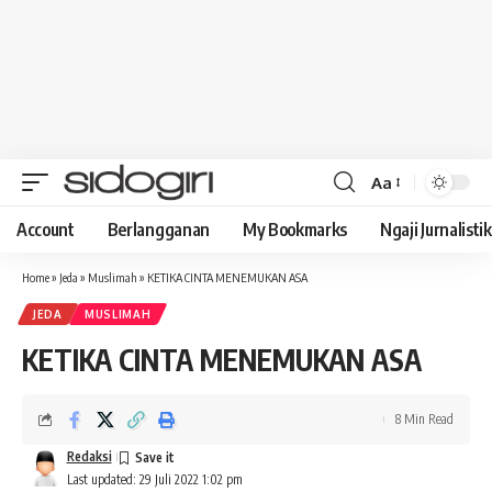
Aa
Font
Resizer
Account
Berlangganan
My Bookmarks
Ngaji Jurnalistik
Home
»
Jeda
»
Muslimah
»
KETIKA CINTA MENEMUKAN ASA
JEDA
MUSLIMAH
KETIKA CINTA MENEMUKAN ASA
8 Min Read
Redaksi
Last updated: 29 Juli 2022 1:02 pm