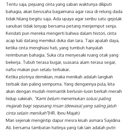
Tentu saja, pejuang cinta yang saban waktunya diliputi
bahagia, akan berusaha bagaimana agar rasa di relung dada
tidak hilang begitu saja. Ada upaya agar seribu satu gejolak
sanubari tidak lenyap bersama petang menjemput senja.
Kendati pun mereka mengerti bahwa dalam histori, cinta
acap kali datang memikul duka dan lara. Tapi apalah daya,
ketika cinta menghiasi hati, yang tumbuh hanyalah
rerimbunan bahagia. Suka cita menyesaki ruang otak yang
bekerja. Tubuh terasa bugar, suasana alam terasa segar,
nafsu makan pun selalu terbakar.
Ketika plotnya demikian, maka menikah adalah langkah
terbaik dan paling sempurna. Yang dengannya pula, kita
akan dengan mudah memantik berlusin-lusin berkah meraih
hidup sakinah.
“Kami belum menemukan solusi paling
mujarab bagi sepasang insan (dewasa) yang saling jatuh
cinta selain menikah”
(HR. Ibnu Majah)
Mari sejenak mengintip dapur mesra kisah asmara Sayidina
Ali. bersama tambatan hatinya yang tak lain adalah putri