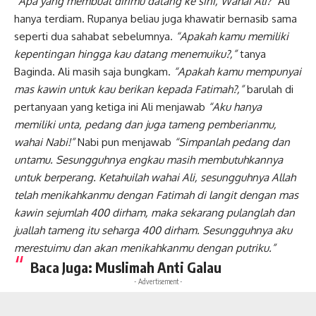
“Apa yang membuat dirimu datang ke sini, Wahai Ali?”
Ali
hanya terdiam. Rupanya beliau juga khawatir bernasib sama
seperti dua sahabat sebelumnya.
“Apakah kamu memiliki
kepentingan hingga kau datang menemuiku?,”
tanya
Baginda. Ali masih saja bungkam.
“Apakah kamu mempunyai
mas kawin untuk kau berikan kepada Fatimah?,”
barulah di
pertanyaan yang ketiga ini Ali menjawab
“Aku hanya
memiliki unta, pedang dan juga tameng pemberianmu,
wahai Nabi!”
Nabi pun menjawab
“Simpanlah pedang dan
untamu. Sesungguhnya engkau masih membutuhkannya
untuk berperang. Ketahuilah wahai Ali, sesungguhnya Allah
telah menikahkanmu dengan Fatimah di langit dengan mas
kawin sejumlah 400 dirham, maka sekarang pulanglah dan
juallah tameng itu seharga 400 dirham. Sesungguhnya aku
merestuimu dan akan menikahkanmu dengan putriku.”
Baca Juga:
Muslimah Anti Galau
- Advertisement -