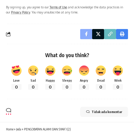
By signing up, you agree to our
Terms of Use
and acknowledge the data practices in
our
Privacy Policy
. You may unsubscribe at any time.
What do you think?
Love
Sad
Happy
Sleepy
Angry
Dead
Wink
0
0
0
0
0
0
0
Tidak ada komentar
Home
»
Jeda
»
PENGOBATAN ALAMI DAN SYAR’I (2)