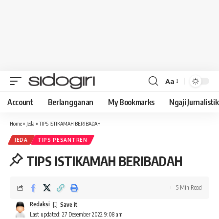
Aa
Font
Resizer
Account
Berlangganan
My Bookmarks
Ngaji Jurnalistik
Home
»
Jeda
»
TIPS ISTIKAMAH BERIBADAH
JEDA
TIPS PESANTREN
TIPS ISTIKAMAH BERIBADAH
5 Min Read
Redaksi
Last updated: 27 Desember 2022 9:08 am