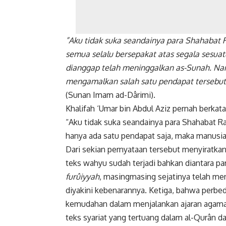
”Aku tidak suka seandainya para Shahabat R
semua selalu bersepakat atas segala sesuat
dianggap telah meninggalkan as-Sunah. Na
mengamalkan salah satu pendapat tersebut
(Sunan Imam ad-Dârimi).
Khalifah ‘Umar bin Abdul Aziz pernah berkata
“Aku tidak suka seandainya para Shahabat R
hanya ada satu pendapat saja, maka manusi
Dari sekian pernyataan tersebut menyiratk
teks wahyu sudah terjadi bahkan diantara p
furûiyyah
, masingmasing sejatinya telah men
diyakini kebenarannya. Ketiga, bahwa perb
kemudahan dalam menjalankan ajaran agaman
teks syariat yang tertuang dalam al-Qurân da