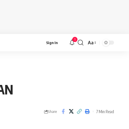
1
Aa
Sign In
Font
Resizer
AN
7 Min Read
Share