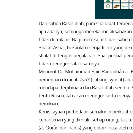
Dari sabda Rasulullah, para shahabat ter
Faceboo
apa adanya, sehingga mereka melaksanakan 
tidak demikian. Bagi mereka, inti dari sabda
Shalat Ashar, bukanlah menjadi inti yang di
shalat di tengah perjalanan. Saat perihal pe
tidak menegur salah satunya.
Menurut Dr. Muhammad Said Ramadhân al-Bûth
perbedaan di ranah
furû’
(cabang syariat) ada
mendapat legitimasi dari Rasulullah sendiri
tentu Rasulullah akan menegur serta menyala
demikian.
Keniscayaan perbedaan semakin diperkuat ole
kepahaman yang dimiliki setiap orang, tak te
(al-Qurân dan hadis) yang didominasi oleh te