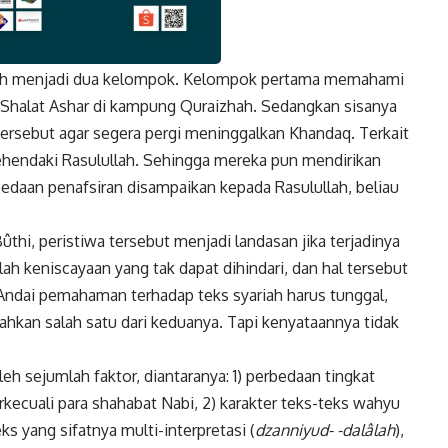
pecah menjadi dua kelompok. Kelompok pertama memahami
k
Twitter
Gmail
Shalat Ashar di kampung Quraizhah. Sedangkan sisanya
 tersebut agar segera pergi meninggalkan Khandaq. Terkait
kehendaki Rasulullah. Sehingga mereka pun mendirikan
rbedaan penafsiran disampaikan kepada Rasulullah, beliau
i, peristiwa tersebut menjadi landasan jika terjadinya
lah keniscayaan yang tak dapat dihindari, dan hal tersebut
. Andai pemahaman terhadap teks syariah harus tunggal,
hkan salah satu dari keduanya. Tapi kenyataannya tidak
h sejumlah faktor, diantaranya: 1) perbedaan tingkat
rkecuali para shahabat Nabi, 2) karakter teks-teks wahyu
ks yang sifatnya multi-interpretasi (
dzanniyud- -dalâlah
),