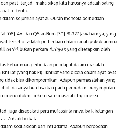
an pasti terjadi, maka sikap kita harusnya adalah saling
apat tertentu.
ah dalam sejumlah ayat al-Qurân mencela perbedaan
fal [08]: 46, dan QS ar-Rum [30]: 31-32? Jawabannya, yang
ayat tersebut adalah perbedaan dalam ranah pokok agama
lil
qath’î
, bukan perkara
furûiyah
yang ditetapkan oleh
l atas keharaman perbedaan pendapat dalam masalah
khtilaf (yang hakiki). Ikhtilaf yang dicela dalam ayat-ayat
ng tidak bisa dikompromikan. Adapun permasalahan yang
 timbul biasanya berdasarkan pada perbedaan penyimpulan
lam menentukan hukum satu masalah, tapi meski
di juga disepakati para mufassir lainnya, baik kalangan
az-Zuhaili berkata:
 dalam soal akidah dan inti agama. Adapun perbedaan