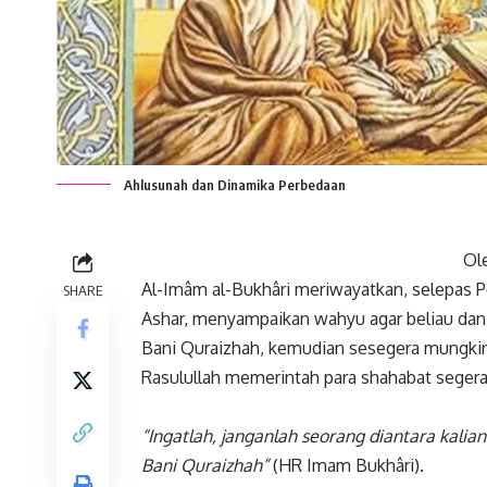
Ahlusunah dan Dinamika Perbedaan
Ol
Al-Imâm al-Bukhâri meriwayatkan, selepas Pe
SHARE
Ashar, menyampaikan wahyu agar beliau da
Bani Quraizhah, kemudian sesegera mungki
Rasulullah memerintah para shahabat segera
“Ingatlah, janganlah seorang diantara kali
Bani Quraizhah”
(HR Imam Bukhâri).