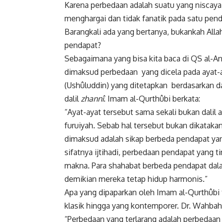
Karena perbedaan adalah suatu yang niscaya d
menghargai dan tidak fanatik pada satu pend
Barangkali ada yang bertanya, bukankah All
pendapat?
Sebagaimana yang bisa kita baca di QS al-An
dimaksud perbedaan yang dicela pada ayat-
(Ushûluddin) yang ditetapkan berdasarkan da
dalil
zhannî
. Imam al-Qurthûbi berkata:
“Ayat-ayat tersebut sama sekali bukan dali
furuiyah. Sebab hal tersebut bukan dikatakan i
dimaksud adalah sikap berbeda pendapat ya
sifatnya ijtihadi, perbedaan pendapat yang
makna. Para shahabat berbeda pendapat da
demikian mereka tetap hidup harmonis.”
Apa yang dipaparkan oleh Imam al-Qurthûbi ta
klasik hingga yang kontemporer. Dr. Wahbah 
“Perbedaan yang terlarang adalah perbedaan