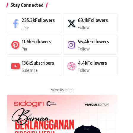
Stay Connected
235.3k
Followers
69.1k
Followers
Like
Follow
11.6k
Followers
56.4k
Followers
Pin
Follow
136k
Subscribers
4.4k
Followers
Subscribe
Follow
- Advertisement -