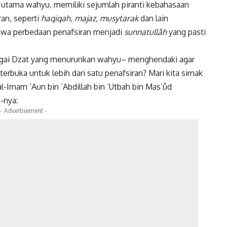
a utama wahyu, memiliki sejumlah piranti kebahasaan
an, seperti
haqiqah
,
majaz
,
musytarak
dan lain
hwa perbedaan penafsiran menjadi
sunnatullâh
yang pasti
agai Dzat yang menurunkan wahyu– menghendaki agar
erbuka untuk lebih dari satu penafsiran? Mari kita simak
al-Imam ‘Aun bin ‘Abdillah bin ‘Utbah bin Mas’ûd
-nya:
- Advertisement -