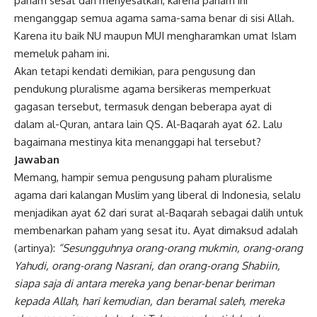
paham sesat dan menyesatkan, karena paham ini
menganggap semua agama sama-sama benar di sisi Allah.
Karena itu baik
NU
maupun MUI mengharamkan umat Islam
memeluk paham ini.
Akan tetapi kendati demikian, para pengusung dan
pendukung pluralisme agama bersikeras memperkuat
gagasan tersebut, termasuk dengan beberapa ayat di
dalam al-Quran, antara lain QS. Al-Baqarah ayat 62. Lalu
bagaimana mestinya kita menanggapi hal tersebut?
Jawaban
Memang, hampir semua pengusung paham pluralisme
agama dari kalangan Muslim yang liberal di Indonesia, selalu
menjadikan ayat 62 dari surat al-Baqarah sebagai dalih untuk
membenarkan paham yang sesat itu. Ayat dimaksud adalah
(artinya):
“Sesungguhnya orang-orang mukmin, orang-orang
Yahudi, orang-orang Nasrani, dan orang-orang Shabiin,
siapa saja di antara mereka yang benar-benar beriman
kepada Allah, hari kemudian, dan beramal saleh, mereka