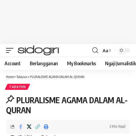
Aa
Font
Resizer
Account
Berlangganan
My Bookmarks
Ngaji Jurnalistik
Home
»
Tabayun
»
PLURALISME AGAMA DALAM AL-QURAN
TABAYUN
PLURALISME AGAMA DALAM AL-
QURAN
3 Min Read